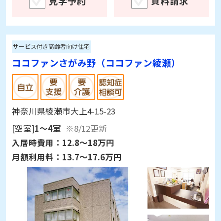
見学予約
資料請求
サービス付き高齢者向け住宅
ココファンさがみ野（ココファン綾瀬）
神奈川県綾瀬市大上4-15-23
[空室]
1～4室
※8/12更新
入居時費用：
12.8～18万円
月額利用料：
13.7～17.6万円