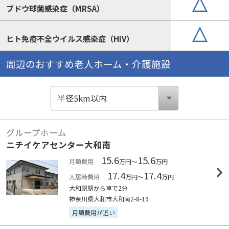
ブドウ球菌感染症（MRSA）
ヒト免疫不全ウイルス感染症（HIV）
周辺のおすすめ老人ホーム・介護施設
グループホーム
ニチイケアセンター大和南
15.6
15.6
月額費用
万円～
万円
17.4
17.4
入居時費用
万円～
万円
大和駅駅から車で2分
神奈川県大和市大和南2-8-19
月額費用が近い