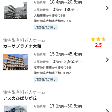
18.4
20.5
月額費用
万円～
万円
0
180
入居時費用
万円～
万円
大和駅駅から徒歩で5分
神奈川県大和市大和南2-5-6
月額費用が近い
住宅型有料老人ホーム
2.5
カーサプラチナ大和
15.2
45.4
月額費用
万円～
万円
0
2,955
入居時費用
万円～
万円
高座渋谷駅駅から徒歩で5分
神奈川県大和市下和田1192
月額費用が近い
住宅型有料老人ホーム
アスカひばりが丘
17.1
30.5
月額費用
万円～
万円