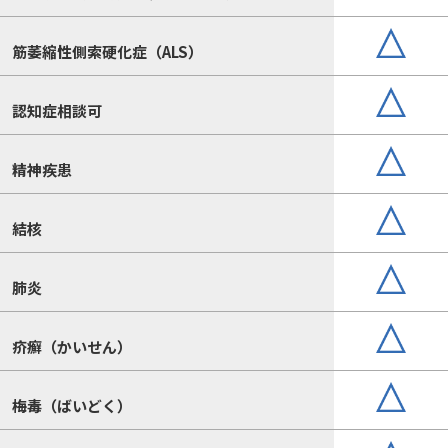
筋萎縮性側索硬化症（ALS）
認知症相談可
精神疾患
結核
肺炎
疥癬（かいせん）
梅毒（ばいどく）