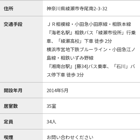
住所
神奈川県綾瀬市寺尾南2-3-32
交通手段
ＪＲ相模線・小田急小田原線・相鉄本線
『海老名駅』相鉄バス「綾瀬市役所」行乗
車、「綾瀬高校」下車 徒歩 2分
横浜市営地下鉄ブルーライン・小田急江ノ
島線・相鉄いずみ野線
『湘南台駅』[藤34]バス乗車、「石川」バ
ス停下車 徒歩 3分
開設年月
2014年5月
居室数
35室
定員
34人
喫煙
お問い合わせください