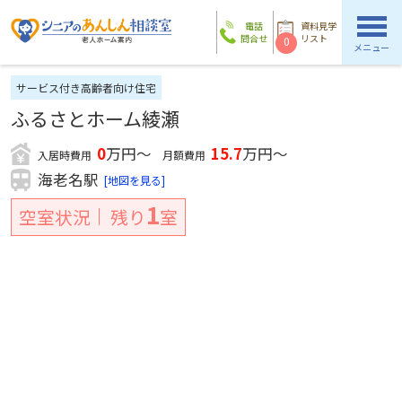
電話
資料見学
問合せ
リスト
0
メニュー
サービス付き高齢者向け住宅
ふるさとホーム綾瀬
0
万円～
15.7
万円～
入居時費用
月額費用
海老名駅
[地図を見る]
1
空室状況
残り
室