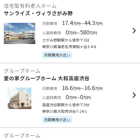
住宅型有料老人ホーム
サンライズ・ヴィラさがみ野
17.4
44.3
月額費用
万円～
万円
0
580
入居時費用
万円～
万円
さがみ野駅駅から徒歩で3分
神奈川県海老名市東柏ヶ谷3-4-8
月額費用が近い
グループホーム
愛の家グループホーム 大和高座渋谷
16.6
16.6
月額費用
万円～
万円
0
0
入居時費用
万円～
万円
高座渋谷駅駅から徒歩で3分
神奈川県大和市渋谷7-24-1
月額費用が近い
グループホーム