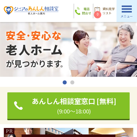
電話
資料見学
問合せ
リスト
0
メニュー
あんしん相談室窓口 [無料]
(9:00～18:00)