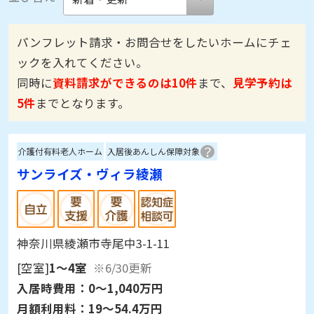
パンフレット請求・お問合せをしたいホームにチェ
ックを入れてください。
同時に
資料請求ができるのは10件
まで、
見学予約は
5件
までとなります。
介護付有料老人ホーム
入居後あんしん保障対象
サンライズ・ヴィラ綾瀬
神奈川県綾瀬市寺尾中3-1-11
[空室]
1～4室
※6/30更新
入居時費用：
0～1,040万円
月額利用料：
19～54.4万円