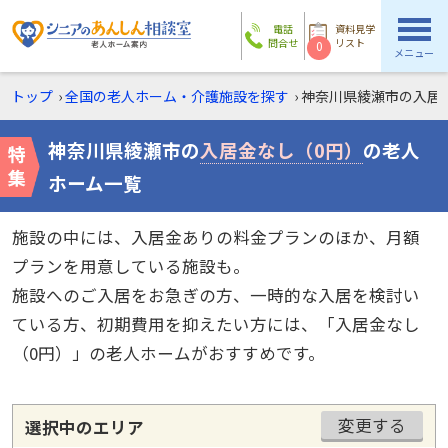
電話
資料見学
問合せ
リスト
0
メニュー
トップ
›
全国の老人ホーム・介護施設を探す
›
神奈川県綾瀬市の
入居
神奈川県綾瀬市の
入居金なし（0円）
の老人
ホーム一覧
施設の中には、入居金ありの料金プランのほか、月額
プランを用意している施設も。
施設へのご入居をお急ぎの方、一時的な入居を検討い
ている方、初期費用を抑えたい方には、「入居金なし
（0円）」の老人ホームがおすすめです。
変更する
選択中のエリア