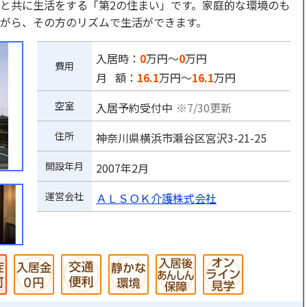
と共に生活をする「第2の住まい」です。家庭的な環境のも
がら、その方のリズムで生活ができます。
入居時：
0
万円～
0
万円
費用
月 額：
16.1
万円～
16.1
万円
空室
入居予約受付中
※7/30更新
住所
神奈川県横浜市瀬谷区宮沢3-21-25
開設年月
2007年2月
運営会社
ＡＬＳＯＫ介護株式会社