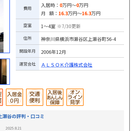
入居時：
0
万円～
0
万円
費用
月 額：
16.3
万円～
16.3
万円
空室
1～4室
※7/30更新
住所
神奈川県横浜市瀬谷区上瀬谷町56-4
開設年月
2006年12月
運営会社
ＡＬＳＯＫ介護株式会社
上瀬谷の評判・口コミ
2025.8.21