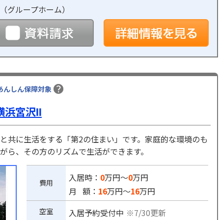
（
グループホーム
）
予約
資料請求
詳
あんしん保障対象
横浜宮沢Ⅱ
と共に生活をする「第2の住まい」です。家庭的な環境のも
がら、その方のリズムで生活ができます。
入居時：
0
万円～
0
万円
費用
月 額：
16
万円～
16
万円
空室
入居予約受付中
※7/30更新