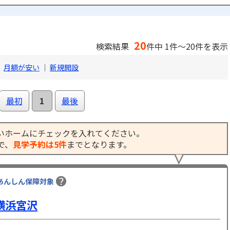
20
検索結果
件中 1件～20件を表示
｜
月額が安い
｜
新規開設
最初
1
最後
いホームにチェックを入れてください。
で、
見学予約は5件
までとなります。
あんしん保障対象
横浜宮沢