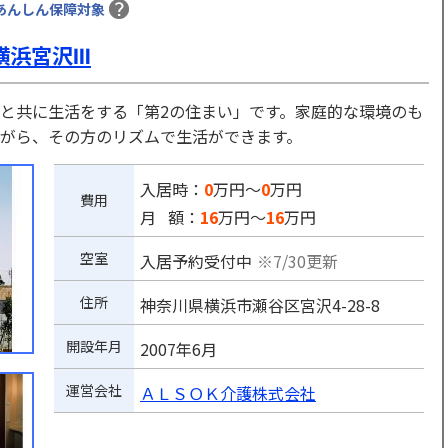
あんしん保障対象
横浜宮沢Ⅲ
と共に生活をする「第2の住まい」です。家庭的な環境のも
がら、その方のリズムで生活ができます。
入居時：
0
万円～
0
万円
費用
月 額：
16
万円～
16
万円
空室
入居予約受付中
※7/30更新
住所
神奈川県横浜市瀬谷区宮沢4-28-8
開設年月
2007年6月
運営会社
ＡＬＳＯＫ介護株式会社