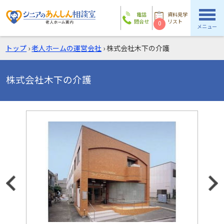
電話
資料見学
問合せ
リスト
0
メニュー
トップ
›
老人ホームの運営会社
›
株式会社木下の介護
株式会社木下の介護