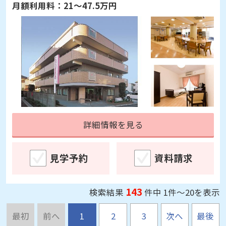
見学予約
資料請求
介護付有料老人ホーム
入居後あんしん保障対象
ライフコミューン亀有
東京都葛飾区亀有2-32-16
入居時費用：
0～720万円
月額利用料：
21～47.5万円