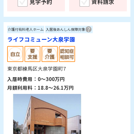
東京都杉並区松庵2-22-28
入居時費用：
0～780万円
月額利用料：
20.5～48.9万円
詳細情報を見る
見学予約
資料請求
介護付有料老人ホーム
入居後あんしん保障対象
ライフコミューン大泉学園