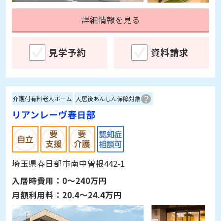
詳細情報を見る
見学予約
資料請求
介護付有料老人ホーム
入居後あんしん保障対象
リアンレーヴ春日部
埼玉県春日部市南中曽根442-1
入居時費用：
0～240万円
月額利用料：
20.4～24.4万円