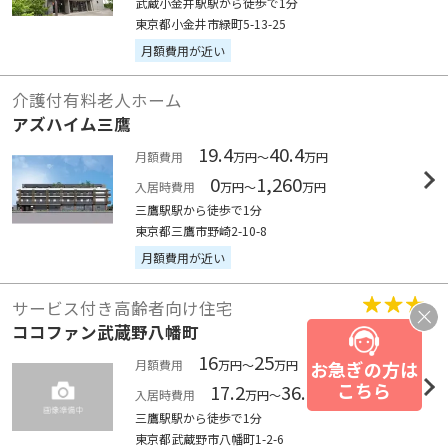
武蔵小金井駅駅から徒歩で1分
東京都小金井市緑町5-13-25
月額費用が近い
介護付有料老人ホーム
アズハイム三鷹
19.4
40.4
月額費用
万円～
万円
0
1,260
入居時費用
万円～
万円
三鷹駅駅から徒歩で1分
東京都三鷹市野崎2-10-8
月額費用が近い
サービス付き高齢者向け住宅
3.0
ココファン武蔵野八幡町
16
25
お急ぎの方は
月額費用
万円～
万円
こちら
17.2
36.8
入居時費用
万円～
万円
三鷹駅駅から徒歩で1分
東京都武蔵野市八幡町1-2-6