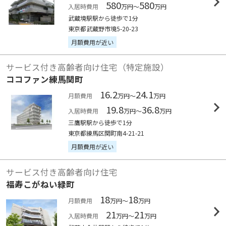
580
580
入居時費用
万円～
万円
武蔵境駅駅から徒歩で1分
東京都武蔵野市境5-20-23
月額費用が近い
サービス付き高齢者向け住宅（特定施設）
ココファン練馬関町
16.2
24.1
月額費用
万円～
万円
19.8
36.8
入居時費用
万円～
万円
三鷹駅駅から徒歩で1分
東京都練馬区関町南4-21-21
月額費用が近い
サービス付き高齢者向け住宅
福寿こがねい緑町
18
18
月額費用
万円～
万円
21
21
入居時費用
万円～
万円