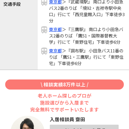
東京都
＞『武蔵境駅』 南口より小田急
交通手段
バス2番のりば 「境92・吉祥寺駅中央
口」行にて「西児童館入口」下車徒歩3
分
東京都
＞『三鷹駅』 南口より小田急バ
ス2番のりば 「鷹51・国際基督教大
学」行にて「東野住宅」下車徒歩6分
東京都
＞『調布駅』 小田急バス11番の
りば 「鷹51・三鷹駅」行にて「東野住
宅」下車徒歩6分
\ 相談実績8万件以上 /
老人ホーム探しのプロが
施設選びから入居まで
完全無料でサポートいたします
入居相談員 齋田