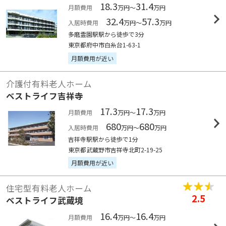
18.3
31.4
月額費用
万円～
万円
32.4
57.3
入居時費用
万円～
万円
多磨霊園駅駅から徒歩で3分
東京都府中市白糸台1-63-1
月額費用が近い
介護付有料老人ホーム
ベストライフ吉祥寺
17.3
17.3
月額費用
万円～
万円
680
680
入居時費用
万円～
万円
吉祥寺駅駅から徒歩で1分
東京都武蔵野市吉祥寺北町2-19-25
月額費用が近い
住宅型有料老人ホーム
2.5
ベストライフ武蔵境
16.4
16.4
月額費用
万円～
万円