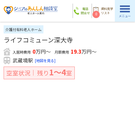
電話
資料見学
問合せ
リスト
0
メニュー
介護付有料老人ホーム
ライフコミューン深大寺
0
万円～
19.3
万円～
入居時費用
月額費用
武蔵境駅
[地図を見る]
1〜4
空室状況
残り
室