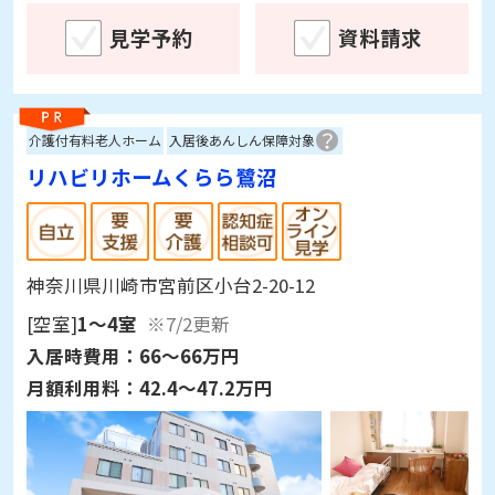
見学予約
資料請求
介護付有料老人ホーム
入居後あんしん保障対象
リハビリホームくらら鷺沼
神奈川県川崎市宮前区小台2-20-12
[空室]
1～4室
※7/2更新
入居時費用：
66～66万円
月額利用料：
42.4～47.2万円