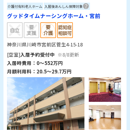
介護付有料老人ホーム
入居後あんしん保障対象
グッドタイムナーシングホーム・宮前
神奈川県川崎市宮前区菅生4-15-18
[空室]
入居予約受付中
※8/8更新
入居時費用：
0～552万円
月額利用料：
20.5～29.7万円