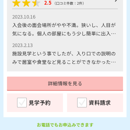
2.5
（口コミ件数：2件）
2023.10.16
入会後の面会場所がやや不満。狭いし、人目が
気になる。個人の部屋にもう少し簡単に出入り
したい。また、大広場のような場所で面会した
2023.2.13
い。
施設見学という事でしたが、入り口での説明の
みで居室や食堂など見ることができなかったた
め、部屋がどんな感じなのか分からず判断する
のが難しいです。空き部屋を見せて欲しいとお
詳細情報を見る
願いしましたが無理でした。見学では無く説明
の場でした。
見学予約
資料請求
お電話でもお申込みできます