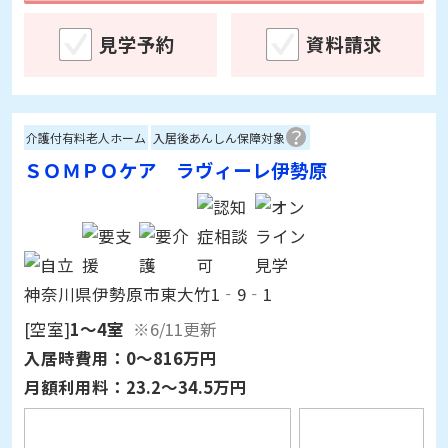
見学予約
資料請求
介護付有料老人ホーム
入居後あんしん保障対象
ＳＯＭＰＯケア ラヴィーレ伊勢原
神奈川県伊勢原市東大竹1‐9‐1
[空室]
1～4室
※6/11更新
入居時費用：
0～816万円
月額利用料：
23.2～34.5万円