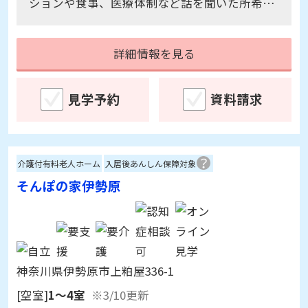
ションや食事、医療体制など話を聞いた所希望
通りでした。駅から徒歩10分以内で立地も良か
ったです。屋上に行かれるので遠くに大山を見
詳細情報を見る
ることができ、入居者の方もリフレッシュでき
て良いと思いました。
見学予約
資料請求
介護付有料老人ホーム
入居後あんしん保障対象
そんぽの家伊勢原
神奈川県伊勢原市上粕屋336-1
[空室]
1～4室
※3/10更新