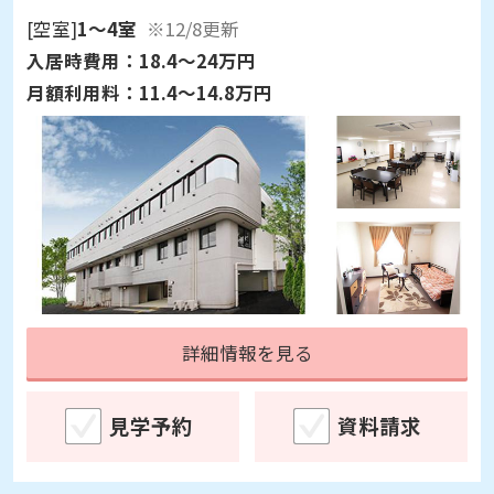
[空室]
1～4室
※12/8更新
入居時費用：
18.4～24万円
月額利用料：
11.4～14.8万円
詳細情報を見る
見学予約
資料請求