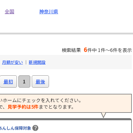
全国
神奈川県
6
検索結果
件中 1件～6件を表示
｜
月額が安い
｜
新規開設
最初
1
最後
いホームにチェックを入れてください。
で、
見学予約は5件
までとなります。
あんしん保障対象