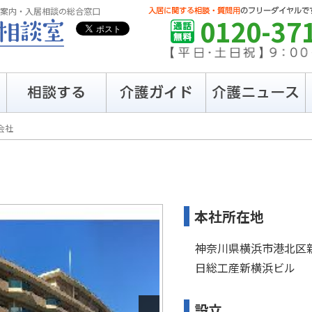
案内・入居相談の総合窓口
0120-37
会社
本社所在地
神奈川県横浜市港北区新
日総工産新横浜ビル
Next
設立