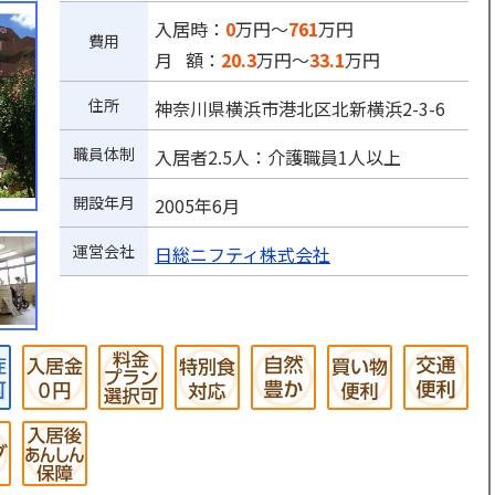
入居時：
0
万円～
761
万円
費用
月 額：
20.3
万円～
33.1
万円
住所
神奈川県横浜市港北区北新横浜2-3-6
職員体制
入居者2.5人：介護職員1人以上
開設年月
2005年6月
運営会社
日総ニフティ株式会社