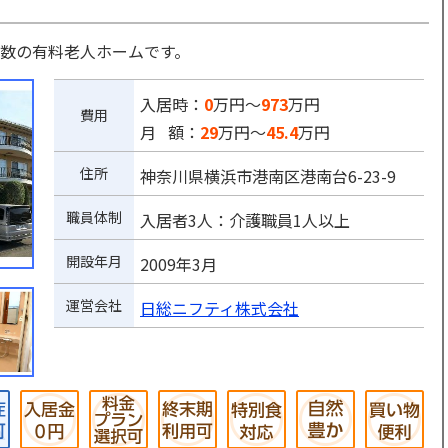
数の有料老人ホームです。
入居時：
0
万円～
973
万円
費用
月 額：
29
万円～
45.4
万円
住所
神奈川県横浜市港南区港南台6-23-9
職員体制
入居者3人：介護職員1人以上
開設年月
2009年3月
運営会社
日総ニフティ株式会社