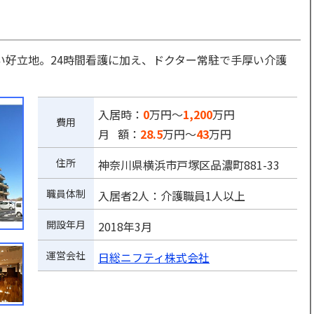
い好立地。24時間看護に加え、ドクター常駐で手厚い介護
入居時：
0
万円～
1,200
万円
費用
月 額：
28.5
万円～
43
万円
住所
神奈川県横浜市戸塚区品濃町881-33
職員体制
入居者2人：介護職員1人以上
開設年月
2018年3月
運営会社
日総ニフティ株式会社