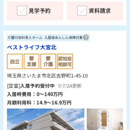
見学予約
資料請求
介護付有料老人ホーム
入居後あんしん保障対象
ベストライフ大宮北
埼玉県さいたま市北区吉野町1-45-10
[空室]
入居予約受付中
※7/24更新
入居時費用：
0～140万円
月額利用料：
14.9～16.9万円