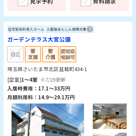
見学予約
資料請求
住宅型有料老人ホーム
入居後あんしん保障対象
ガーデンテラス大宮公園
埼玉県さいたま市北区盆栽町434-1
[空室]
1～4室
※7/29更新
入居時費用：
17.1～33万円
月額利用料：
14.9～29.1万円