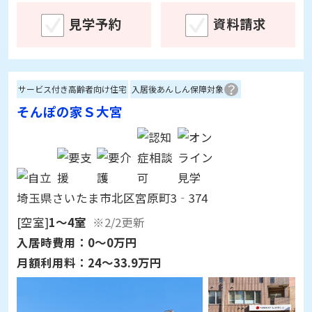
サービス付き高齢者向け住宅
入居後あんしん保障対象
そんぽの家Ｓ大宮
埼玉県さいたま市北区宮原町3‐374
[空室]
1～4室
※2/2更新
入居時費用：
0～0万円
月額利用料：
24～33.9万円