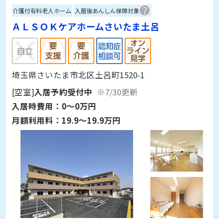
介護付有料老人ホーム
入居後あんしん保障対象
ＡＬＳＯＫケアホームさいたま土呂
埼玉県さいたま市北区土呂町1520-1
[空室]
入居予約受付中
※7/30更新
入居時費用：
0～0万円
月額利用料：
19.9～19.9万円