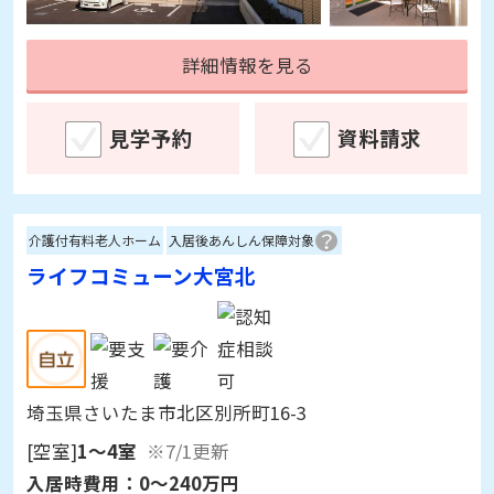
見学予約
資料請求
介護付有料老人ホーム
入居後あんしん保障対象
ライフコミューン大宮北
埼玉県さいたま市北区別所町16-3
[空室]
1～4室
※7/1更新
入居時費用：
0～240万円
月額利用料：
18.1～22.1万円