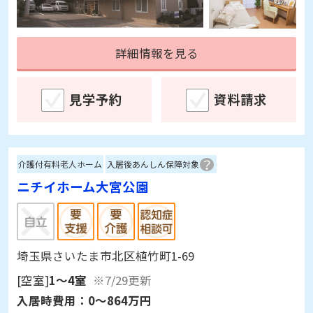
詳細情報を見る
見学予約
資料請求
介護付有料老人ホーム
入居後あんしん保障対象
ニチイホーム大宮公園
埼玉県さいたま市北区植竹町1-69
[空室]
1～4室
※7/29更新
入居時費用：
0～864万円