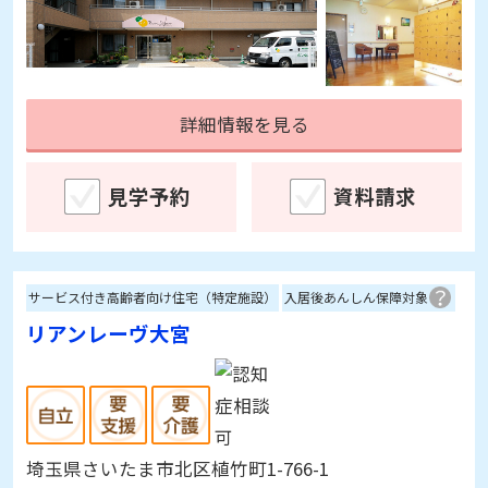
詳細情報を見る
見学予約
資料請求
サービス付き高齢者向け住宅（特定施設）
入居後あんしん保障対象
リアンレーヴ大宮
埼玉県さいたま市北区植竹町1-766-1
[空室]
1～4室
※7/1更新
入居時費用：
0～300万円