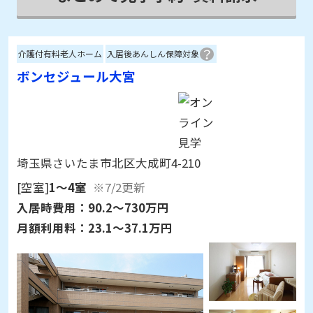
介護付有料老人ホーム
入居後あんしん保障対象
ボンセジュール大宮
埼玉県さいたま市北区大成町4-210
[空室]
1～4室
※7/2更新
入居時費用：
90.2～730万円
月額利用料：
23.1～37.1万円