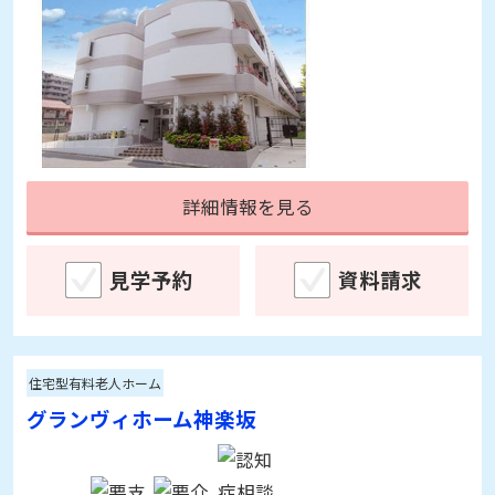
介護付有料老人ホーム
かさい明生苑
東京都江戸川区東葛西6-43-10
入居時費用：
0～144万円
月額利用料：
20.1～24.1万円