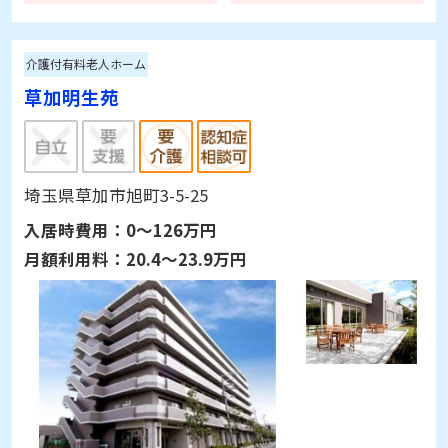
東京都江戸川区東葛西7-13－8
入居時費用：
0～180万円
月額利用料：
25～30万円
詳細情報を見る
見学予約
資料請求
介護付有料老人ホーム
草加明生苑