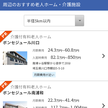
周辺のおすすめ老人ホーム・介護施設
介護付有料老人ホーム
ボンセジュール川口
24.3
60.8
月額費用
万円～
万円
82.1
850
入居時費用
万円～
万円
南鳩ヶ谷駅駅から徒歩で20分
埼玉県川口市朝日5-5-10
月額費用が近い
介護付有料老人ホーム
ボンセジュール南浦和
22.3
41.4
月額費用
万円～
万円
117.2
1,004
入居時費用
万円～
万円