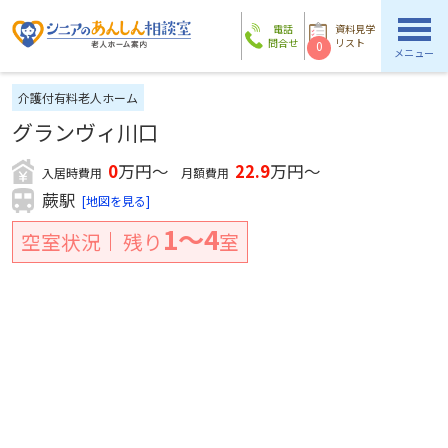
電話
資料見学
問合せ
リスト
0
メニュー
介護付有料老人ホーム
グランヴィ川口
0
万円～
22.9
万円～
入居時費用
月額費用
蕨駅
[地図を見る]
1〜4
空室状況
残り
室