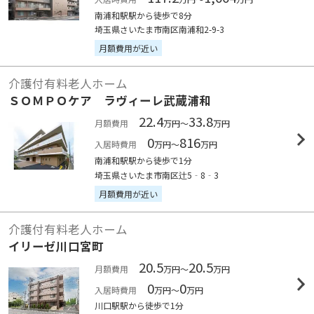
南浦和駅駅から徒歩で8分
埼玉県さいたま市南区南浦和2-9-3
月額費用が近い
介護付有料老人ホーム
ＳＯＭＰＯケア ラヴィーレ武蔵浦和
22.4
33.8
月額費用
万円～
万円
0
816
入居時費用
万円～
万円
南浦和駅駅から徒歩で1分
埼玉県さいたま市南区辻5‐8‐3
月額費用が近い
介護付有料老人ホーム
イリーゼ川口宮町
20.5
20.5
月額費用
万円～
万円
0
0
入居時費用
万円～
万円
川口駅駅から徒歩で1分