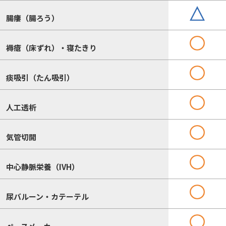
腸瘻（腸ろう）
褥瘡（床ずれ）・寝たきり
痰吸引（たん吸引）
人工透析
気管切開
中心静脈栄養（IVH）
尿バルーン・カテーテル