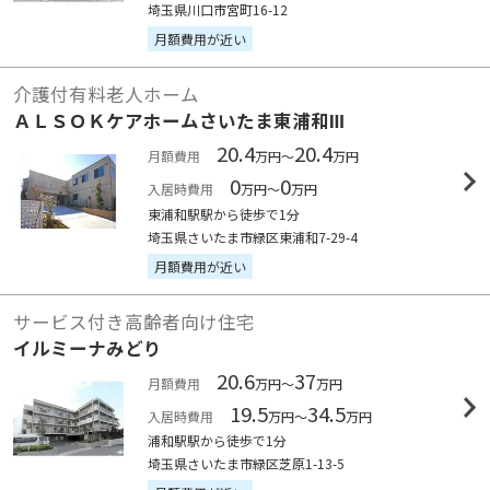
埼玉県川口市宮町16-12
月額費用が近い
介護付有料老人ホーム
ＡＬＳＯＫケアホームさいたま東浦和Ⅲ
20.4
20.4
月額費用
万円～
万円
0
0
入居時費用
万円～
万円
東浦和駅駅から徒歩で1分
埼玉県さいたま市緑区東浦和7-29-4
月額費用が近い
サービス付き高齢者向け住宅
イルミーナみどり
20.6
37
月額費用
万円～
万円
19.5
34.5
入居時費用
万円～
万円
浦和駅駅から徒歩で1分
埼玉県さいたま市緑区芝原1-13-5