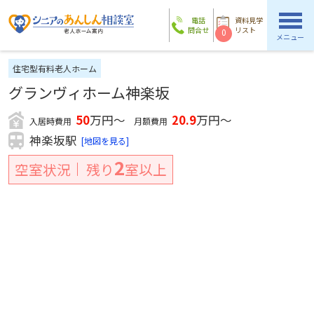
電話
資料見学
問合せ
リスト
0
メニュー
住宅型有料老人ホーム
グランヴィホーム神楽坂
50
万円～
20.9
万円～
入居時費用
月額費用
神楽坂駅
[地図を見る]
2
空室状況
残り
室以上