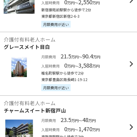
0
2,550
入居時費用
万円～
万円
新宿御苑前駅駅から徒歩で2分
東京都新宿区新宿2-6-3
月額費用が近い
介護付有料老人ホーム
グレースメイト目白
21.5
90.4
月額費用
万円～
万円
0
3,588
入居時費用
万円～
万円
椎名町駅駅から徒歩で2分
東京都豊島区南長崎1-19-12
月額費用が近い
介護付有料老人ホーム
チャームスイート新宿戸山
23.5
48
月額費用
万円～
万円
0
1,470
入居時費用
万円～
万円
東新宿駅駅から徒歩で3分