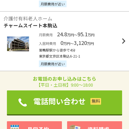
月額費用が近い
介護付有料老人ホーム
チャームスイート本駒込
24.8
95.1
月額費用
万円～
万円
0
3,120
入居時費用
万円～
万円
巣鴨駅駅から徒歩で4分
東京都文京区本駒込6-21-1
月額費用が近い
お電話のお申し込みはこちら
【平日・土日祝】9:00～18:00
電話問い合わせ