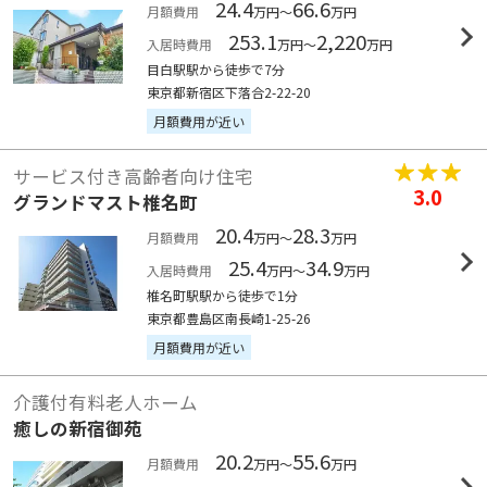
24.4
66.6
月額費用
万円～
万円
253.1
2,220
入居時費用
万円～
万円
目白駅駅から徒歩で7分
東京都新宿区下落合2-22-20
月額費用が近い
サービス付き高齢者向け住宅
3.0
グランドマスト椎名町
20.4
28.3
月額費用
万円～
万円
25.4
34.9
入居時費用
万円～
万円
椎名町駅駅から徒歩で1分
東京都豊島区南長崎1-25-26
月額費用が近い
介護付有料老人ホーム
癒しの新宿御苑
20.2
55.6
月額費用
万円～
万円