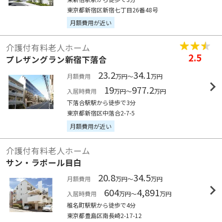
東京都新宿区新宿七丁目26番48号
月額費用が近い
介護付有料老人ホーム
2.5
プレザングラン新宿下落合
23.2
34.1
月額費用
万円～
万円
19
977.2
入居時費用
万円～
万円
下落合駅駅から徒歩で3分
東京都新宿区中落合2-7-5
月額費用が近い
介護付有料老人ホーム
サン・ラポール目白
20.8
34.5
月額費用
万円～
万円
604
4,891
入居時費用
万円～
万円
椎名町駅駅から徒歩で4分
東京都豊島区南長崎2-17-12