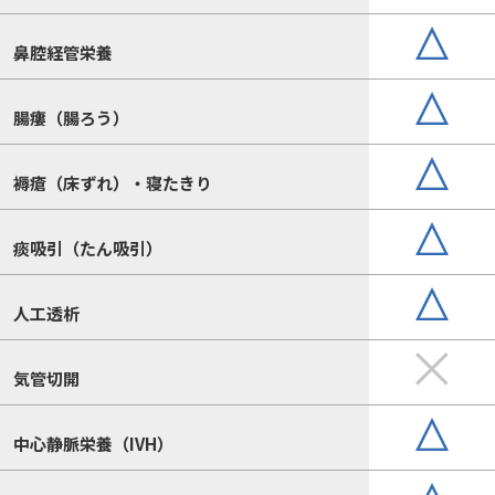
鼻腔経管栄養
腸瘻（腸ろう）
褥瘡（床ずれ）・寝たきり
痰吸引（たん吸引）
人工透析
気管切開
中心静脈栄養（IVH）