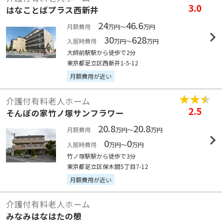
3.0
はなことばプラス西新井
24
46.6
月額費用
万円～
万円
30
628
入居時費用
万円～
万円
大師前駅駅から徒歩で2分
東京都足立区西新井1-5-12
月額費用が近い
介護付有料老人ホーム
2.5
そんぽの家竹ノ塚サンフラワー
20.8
20.8
月額費用
万円～
万円
0
0
入居時費用
万円～
万円
竹ノ塚駅駅から徒歩で3分
東京都足立区保木間5丁目7-12
月額費用が近い
介護付有料老人ホーム
みなみはなはたの憩