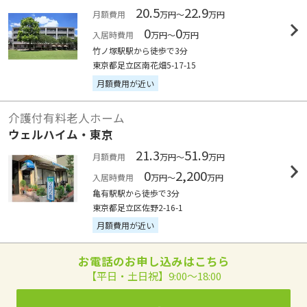
20.5
22.9
月額費用
万円～
万円
0
0
入居時費用
万円～
万円
竹ノ塚駅駅から徒歩で3分
東京都足立区南花畑5-17-15
月額費用が近い
介護付有料老人ホーム
ウェルハイム・東京
21.3
51.9
月額費用
万円～
万円
0
2,200
入居時費用
万円～
万円
亀有駅駅から徒歩で3分
東京都足立区佐野2-16-1
月額費用が近い
お電話のお申し込みはこちら
【平日・土日祝】9:00～18:00