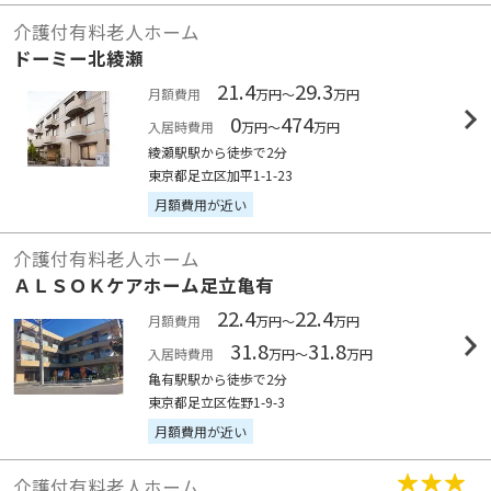
介護付有料老人ホーム
ドーミー北綾瀬
21.4
29.3
月額費用
万円～
万円
0
474
入居時費用
万円～
万円
綾瀬駅駅から徒歩で2分
東京都足立区加平1-1-23
月額費用が近い
介護付有料老人ホーム
ＡＬＳＯＫケアホーム足立亀有
22.4
22.4
月額費用
万円～
万円
31.8
31.8
入居時費用
万円～
万円
亀有駅駅から徒歩で2分
東京都足立区佐野1-9-3
月額費用が近い
介護付有料老人ホーム