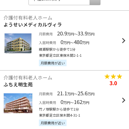
介護付有料老人ホーム
ようせいメディカルヴィラ
20.9
33.9
月額費用
万円～
万円
0
480
入居時費用
万円～
万円
綾瀬駅駅から徒歩で1分
東京都足立区東保木間2-1-1
月額費用が近い
介護付有料老人ホーム
3.0
ふちえ明生苑
21.1
25.6
月額費用
万円～
万円
0
162
入居時費用
万円～
万円
竹ノ塚駅駅から徒歩で1分
東京都足立区保木間4-31-1
月額費用が近い