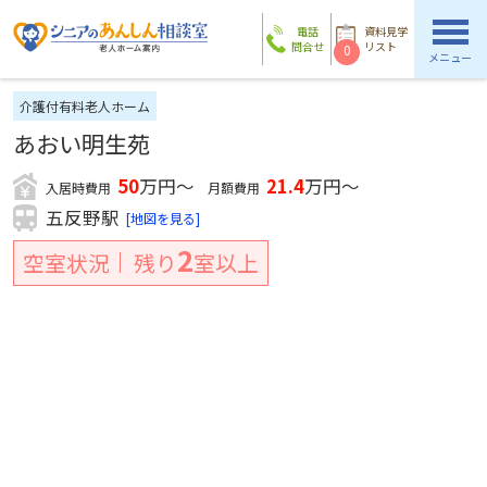
電話
資料見学
問合せ
リスト
0
メニュー
介護付有料老人ホーム
あおい明生苑
50
万円～
21.4
万円～
入居時費用
月額費用
五反野駅
[地図を見る]
2
空室状況
残り
室以上