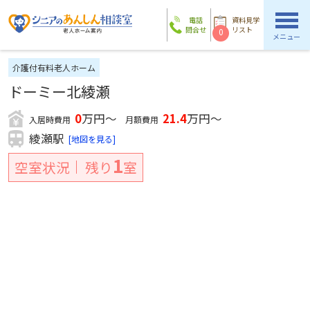
電話
資料見学
問合せ
リスト
0
メニュー
介護付有料老人ホーム
ドーミー北綾瀬
0
万円～
21.4
万円～
入居時費用
月額費用
綾瀬駅
[地図を見る]
1
空室状況
残り
室