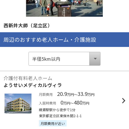
西新井大師（足立区）
周辺のおすすめ老人ホーム・介護施設
介護付有料老人ホーム
ようせいメディカルヴィラ
20.9
33.9
月額費用
万円～
万円
0
480
入居時費用
万円～
万円
綾瀬駅駅から徒歩で1分
東京都足立区東保木間2-1-1
月額費用が近い