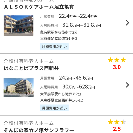
ＡＬＳＯＫケアホーム足立亀有
22.4
22.4
月額費用
万円～
万円
31.8
31.8
入居時費用
万円～
万円
亀有駅駅から徒歩で2分
東京都足立区佐野1-9-3
月額費用が近い
介護付有料老人ホーム
3.0
はなことばプラス西新井
24
46.6
月額費用
万円～
万円
30
628
入居時費用
万円～
万円
大師前駅駅から徒歩で2分
東京都足立区西新井1-5-12
月額費用が近い
介護付有料老人ホーム
2.5
そんぽの家竹ノ塚サンフラワー