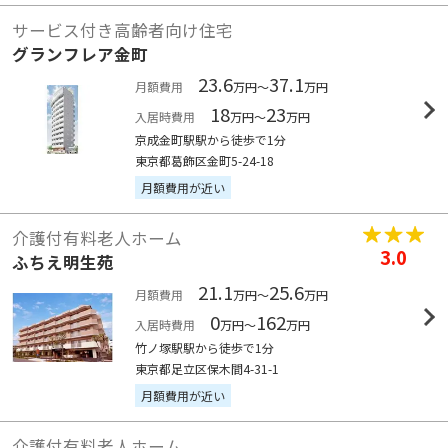
サービス付き高齢者向け住宅
グランフレア金町
23.6
37.1
月額費用
万円～
万円
18
23
入居時費用
万円～
万円
京成金町駅駅から徒歩で1分
東京都葛飾区金町5-24-18
月額費用が近い
介護付有料老人ホーム
3.0
ふちえ明生苑
21.1
25.6
月額費用
万円～
万円
0
162
入居時費用
万円～
万円
竹ノ塚駅駅から徒歩で1分
東京都足立区保木間4-31-1
月額費用が近い
介護付有料老人ホーム