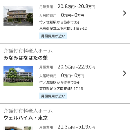
20.8
20.8
月額費用
万円～
万円
0
0
入居時費用
万円～
万円
竹ノ塚駅駅から徒歩で3分
東京都足立区保木間5丁目7-12
月額費用が近い
介護付有料老人ホーム
みなみはなはたの憩
20.5
22.9
月額費用
万円～
万円
0
0
入居時費用
万円～
万円
竹ノ塚駅駅から徒歩で3分
東京都足立区南花畑5-17-15
月額費用が近い
介護付有料老人ホーム
ウェルハイム・東京
21.3
51.9
月額費用
万円～
万円