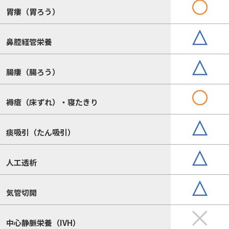
胃瘻（胃ろう）
鼻腔経管栄養
腸瘻（腸ろう）
褥瘡（床ずれ）・寝たきり
痰吸引（たん吸引）
人工透析
気管切開
中心静脈栄養（IVH）