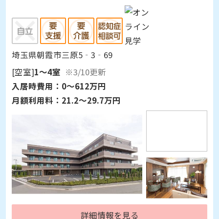
埼玉県朝霞市三原5‐3‐69
[空室]
1～4室
※3/10更新
入居時費用：
0～612万円
月額利用料：
21.2～29.7万円
詳細情報を見る