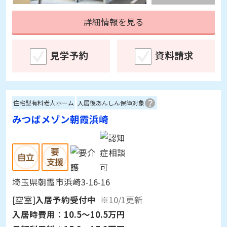
見学予約
資料請求
住宅型有料老人ホーム
入居後あんしん保障対象
みつばメゾン朝霞浜崎
埼玉県朝霞市浜崎3-16-16
[空室]
入居予約受付中
※10/1更新
入居時費用：
10.5～10.5万円
月額利用料：
15.2～15.2万円