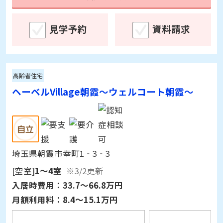
見学予約
資料請求
高齢者住宅
ヘーベルVillage朝霞～ウェルコート朝霞～
埼玉県朝霞市幸町1‐3‐3
[空室]
1～4室
※3/2更新
入居時費用：
33.7～66.8万円
月額利用料：
8.4～15.1万円