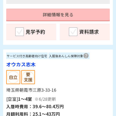
もあり良かった。ただ、値段的に希望より高い
ので入居する母親と相談になる。
詳細情報を見る
見学予約
資料請求
サービス付き高齢者向け住宅
入居後あんしん保障対象
オウカス志木
埼玉県朝霞市三原3-33-16
[空室]
1～4室
※6/28更新
入居時費用：
39.6～80.4万円
月額利用料：
25.1～43万円