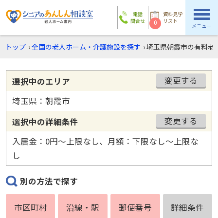
電話
資料見学
問合せ
リスト
0
メニュー
トップ
›
全国の老人ホーム・介護施設を探す
›
埼玉県朝霞市の有料老
変更する
選択中のエリア
埼玉県：朝霞市
変更する
選択中の詳細条件
入居金：0円〜上限なし、月額：下限なし〜上限な
し
別の方法で探す
市区町村
沿線・駅
郵便番号
詳細条件