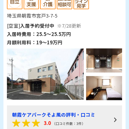
埼玉県朝霞市宮戸3-7-5
[空室]
入居予約受付中
※7/28更新
入居時費用：
25.5～25.5万円
月額利用料：
19～19万円
朝霞ケアパークそよ風の評判・口コミ
3.0
（口コミ件数：3件）