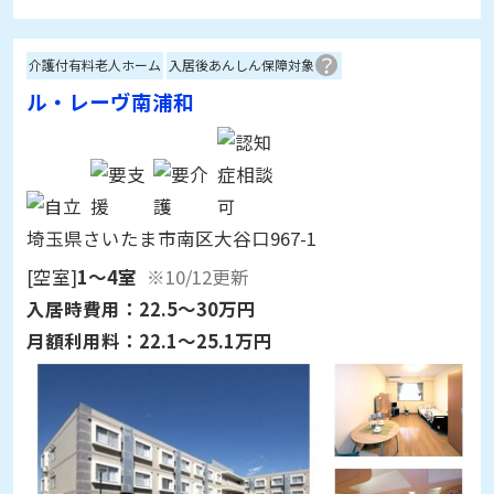
介護付有料老人ホーム
入居後あんしん保障対象
ル・レーヴ南浦和
埼玉県さいたま市南区大谷口967-1
[空室]
1～4室
※10/12更新
入居時費用：
22.5～30万円
月額利用料：
22.1～25.1万円