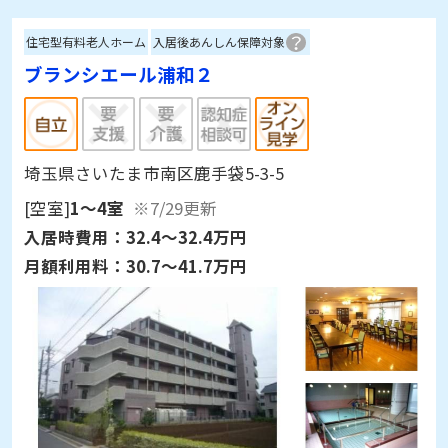
住宅型有料老人ホーム
入居後あんしん保障対象
ブランシエール浦和２
埼玉県さいたま市南区鹿手袋5-3-5
[空室]
1～4室
※7/29更新
入居時費用：
32.4～32.4万円
月額利用料：
30.7～41.7万円