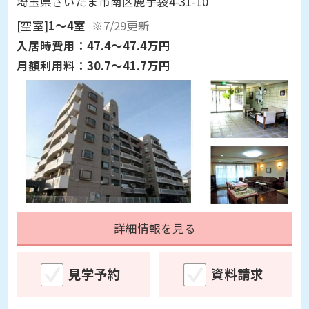
埼玉県さいたま市南区鹿手袋4-31-10
[空室]
1～4室
※7/29更新
入居時費用：
47.4～47.4万円
月額利用料：
30.7～41.7万円
詳細情報を見る
見学予約
資料請求