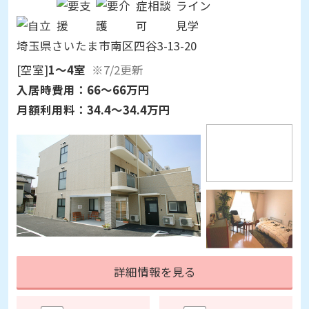
埼玉県さいたま市南区四谷3-13-20
[空室]
1～4室
※7/2更新
入居時費用：
66～66万円
月額利用料：
34.4～34.4万円
詳細情報を見る
見学予約
資料請求