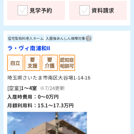
見学予約
資料請求
住宅型有料老人ホーム
入居後あんしん保障対象
ラ・ヴィ南浦和Ⅱ
埼玉県さいたま市南区大谷場1-14-16
[空室]
1～4室
※7/24更新
入居時費用：
0～0万円
月額利用料：
15.1～17.3万円