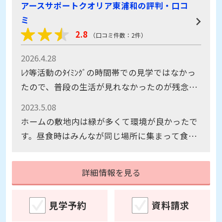
2.8
（口コミ件数：2件）
2026.4.28
ﾚｸ等活動のﾀｲﾐﾝｸﾞの時間帯での見学ではなかっ
たので、普段の生活が見れなかったのが残念で
した。 部屋の感じは、問題ないかと。
2023.5.08
ホームの敷地内は緑が多くて環境が良かったで
す。昼食時はみんなが同じ場所に集まって食事
をしていますが、和やかな雰囲気で良かったで
す。厨房も広くて立派なのには驚きました。私
詳細情報を見る
達が希望をしている個別リハビリやきざみ食
も、本人の状態や様子を見ながら徐々に対応し
見学予約
資料請求
てくださるようです。施設内も掃除が行き届い
ていました。 スタッフの方々も好印象でした。