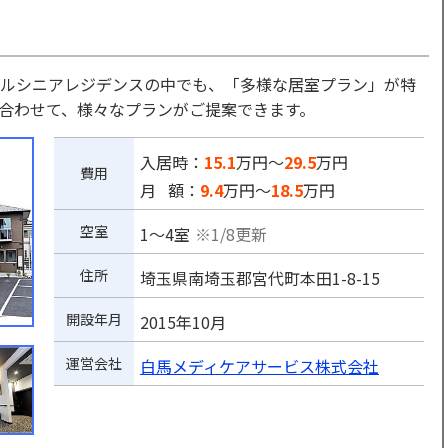
ルシニアレジデンスの中でも、「多様な居室プラン」が特
合わせて、様々なプランがご提案できます。
入居時：
15.1
万円～
29.5
万円
費用
月 額：
9.4
万円～
18.5
万円
空室
1～4室
※1/8更新
住所
埼玉県南埼玉郡宮代町本田1-8-15
開設年月
2015年10月
運営会社
白馬メディケアサービス株式会社