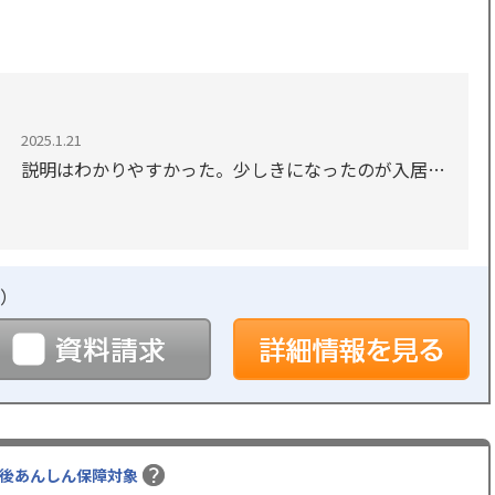
2025.1.21
説明はわかりやすかった。少しきになったのが入居し
ている方が他の施設に比べるとくらい感じがしまし
た。あくまでも個人的な意見です。
）
予約
資料請求
詳
後あんしん保障対象