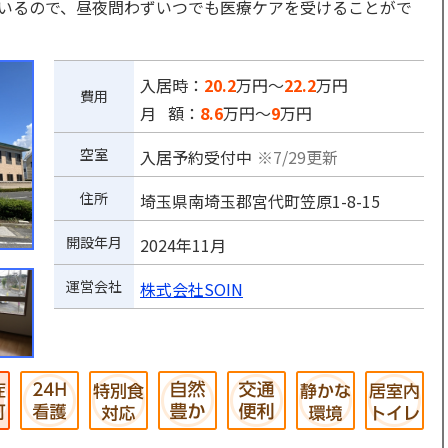
しているので、昼夜問わずいつでも医療ケアを受けることがで
入居時：
20.2
万円～
22.2
万円
費用
月 額：
8.6
万円～
9
万円
空室
入居予約受付中
※7/29更新
住所
埼玉県南埼玉郡宮代町笠原1-8-15
開設年月
2024年11月
運営会社
株式会社SOIN