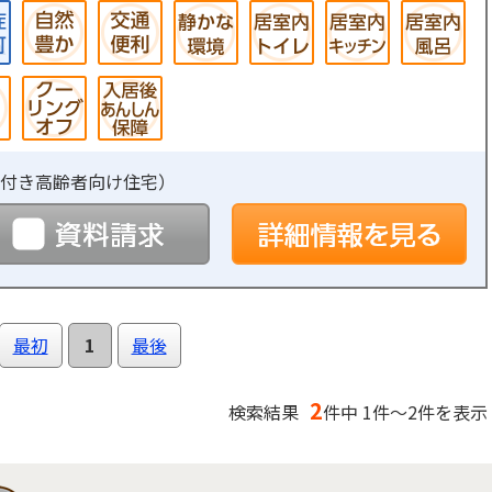
付き高齢者向け住宅
）
予約
資料請求
詳
最初
1
最後
2
検索結果
件中 1件～2件を表示