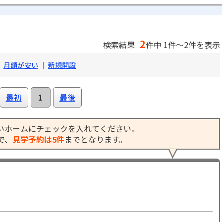
2
検索結果
件中 1件～2件を表示
｜
月額が安い
｜
新規開設
最初
1
最後
いホームにチェックを入れてください。
で、
見学予約は5件
までとなります。