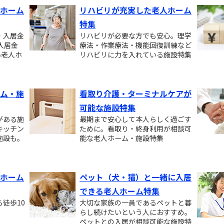
ホーム
リハビリが充実した老人ホーム
特集
・入居金
リハビリが必要な方でも安心。理学
入居金
療法・作業療法・機能回復訓練など
い老人ホ
リハビリに力を入れている施設特集
ム・施
看取り介護・ターミナルケアが
可能な施設特集
がある施
最期まで安心して本人らしく過ごす
キッチン
ために。看取り・終身利用が相談可
施設も。
能な老人ホーム・施設特集
ホーム
ペット（犬・猫）と一緒に入居
できる老人ホーム特集
徒歩10
大切な家族の一員であるペットと暮
。
らし続けたいという人におすすめ。
ペットとの入居が相談可能な施設特