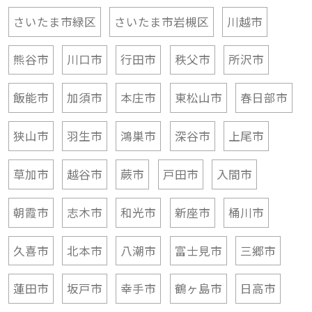
熊谷市
川口市
行田市
秩父市
所沢市
飯能市
加須市
本庄市
東松山市
春日部市
狭山市
羽生市
鴻巣市
深谷市
上尾市
草加市
越谷市
蕨市
戸田市
入間市
朝霞市
志木市
和光市
新座市
桶川市
久喜市
北本市
八潮市
富士見市
三郷市
蓮田市
坂戸市
幸手市
鶴ヶ島市
日高市
吉川市
ふじみ野市
白岡市
北足立郡伊奈町