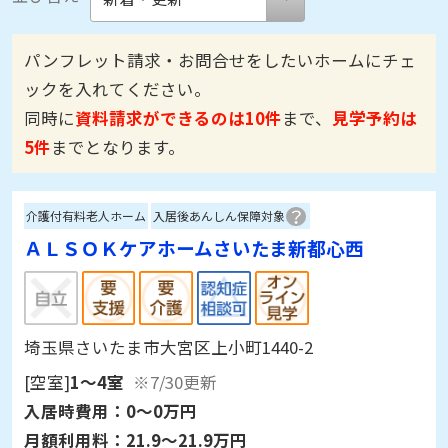
パンフレット請求・お問合せをしたいホームにチェ
ックを入れてください。
同時に
資料請求ができるのは10件
まで、
見学予約は
5件
までとなります。
介護付有料老人ホーム
入居後あんしん保障対象
ＡＬＳＯＫケアホームさいたま新都心西
埼玉県さいたま市大宮区上小町1440-2
[空室]
1～4室
※7/30更新
入居時費用：
0～0万円
月額利用料：
21.9～21.9万円