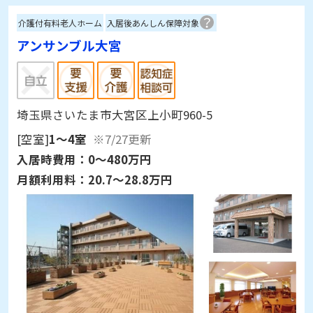
介護付有料老人ホーム
入居後あんしん保障対象
アンサンブル大宮
埼玉県さいたま市大宮区上小町960-5
[空室]
1～4室
※7/27更新
入居時費用：
0～480万円
月額利用料：
20.7～28.8万円