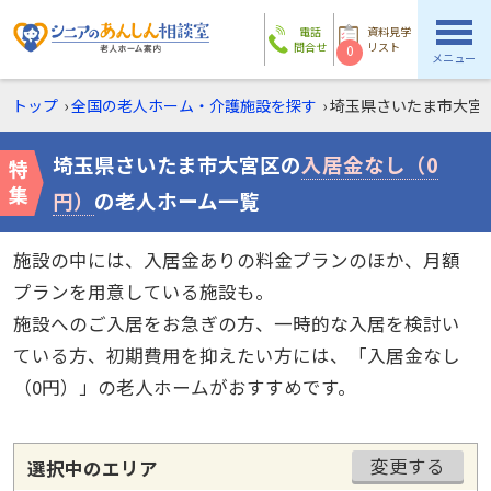
電話
資料見学
問合せ
リスト
0
メニュー
トップ
›
全国の老人ホーム・介護施設を探す
›
埼玉県さいたま市大宮
埼玉県さいたま市大宮区の
入居金なし（0
円）
の老人ホーム一覧
施設の中には、入居金ありの料金プランのほか、月額
プランを用意している施設も。
施設へのご入居をお急ぎの方、一時的な入居を検討い
ている方、初期費用を抑えたい方には、「入居金なし
（0円）」の老人ホームがおすすめです。
変更する
選択中のエリア