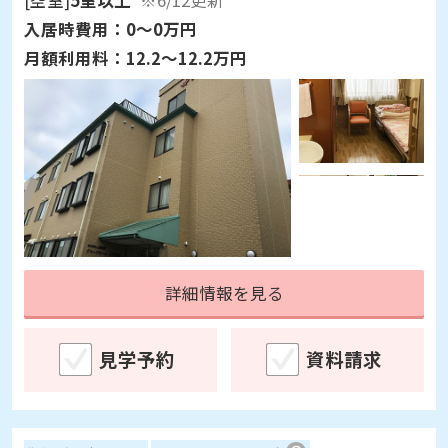
[空室]
5室以上
※6/12更新
入居時費用：
0～0万円
月額利用料：
12.2～12.2万円
詳細情報を見る
見学予約
資料請求