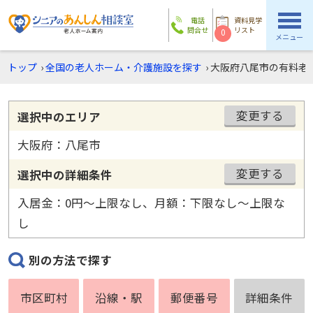
電話
資料見学
問合せ
リスト
0
メニュー
トップ
›
全国の老人ホーム・介護施設を探す
›
大阪府八尾市の有料老
変更する
選択中のエリア
大阪府：八尾市
変更する
選択中の詳細条件
入居金：0円〜上限なし、月額：下限なし〜上限な
し
別の方法で探す
市区町村
沿線・駅
郵便番号
詳細条件