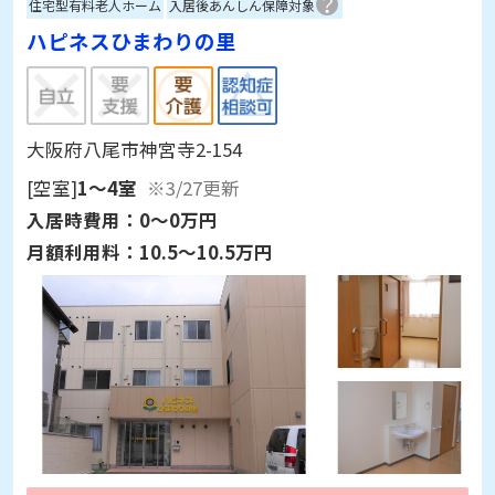
住宅型有料老人ホーム
入居後あんしん保障対象
ハピネスひまわりの里
大阪府八尾市神宮寺2-154
[空室]
1～4室
※3/27更新
入居時費用：
0～0万円
月額利用料：
10.5～10.5万円