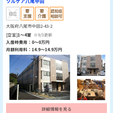
ソルケア八尾中田
大阪府八尾市中田2-43-2
[空室]
1～4室
※9/3更新
入居時費用：
0～0万円
月額利用料：
14.9～14.9万円
詳細情報を見る