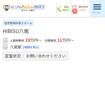
電話
資料見学
問合せ
リスト
0
メニュー
住宅型有料老人ホーム
HIBISU八尾
10
万円～
11
万円～
入居時費用
月額費用
八尾駅
[地図を見る]
空室状況
お問い合わせください