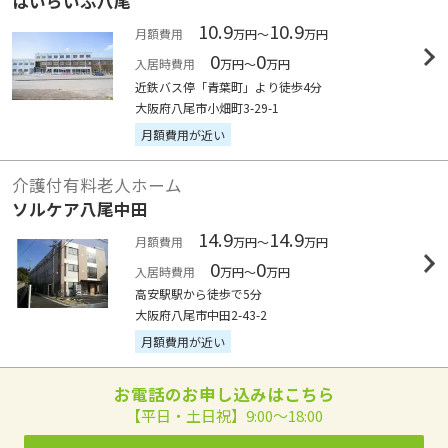
はいらいふ八尾
10.9
10.9
月額費用
万円～
万円
0
0
入居時費用
万円～
万円
近鉄バス停「青葉町」より徒歩4分
大阪府八尾市小畑町3-29-1
月額費用が近い
介護付有料老人ホーム
ソルケア八尾中田
14.9
14.9
月額費用
万円～
万円
0
0
入居時費用
万円～
万円
高安駅駅から徒歩で5分
大阪府八尾市中田2-43-2
月額費用が近い
お電話のお申し込みはこちら
【平日・土日祝】9:00～18:00