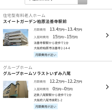
住宅型有料老人ホーム
スイートガーデン柏原法善寺駅前
13.4
13.4
月額費用
万円～
万円
15
15
入居時費用
万円～
万円
法善寺駅駅から徒歩で1分
大阪府柏原市法善寺2-14-4
月額費用が近い
グループホーム
グループホームソラストいずみ八尾
12.2
12.2
月額費用
万円～
万円
0
0
入居時費用
万円～
万円
近鉄八尾駅駅から徒歩で1分
大阪府八尾市泉町1-2
月額費用が近い