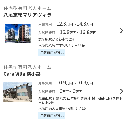
住宅型有料老人ホーム
八尾志紀マリアヴィラ
12.3
14.3
月額費用
万円～
万円
16.8
16.8
入居時費用
万円～
万円
志紀駅駅から徒歩で2分
大阪府八尾市志紀町1丁目18番
月額費用が近い
住宅型有料老人ホーム
Care Villa 横小路
10.9
10.9
月額費用
万円～
万円
0
0
入居時費用
万円～
万円
瓢箪山駅 近鉄バス 山本駅行き乗車 横小路南口バス停下
車徒歩2分
大阪府東大阪市横小路町5-7-15
月額費用が近い