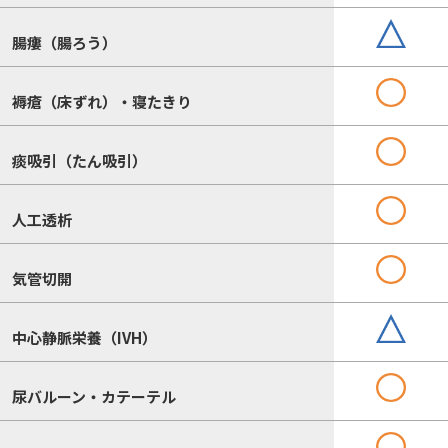
腸瘻（腸ろう）
褥瘡（床ずれ）・寝たきり
痰吸引（たん吸引）
人工透析
気管切開
中心静脈栄養（IVH）
尿バルーン・カテーテル