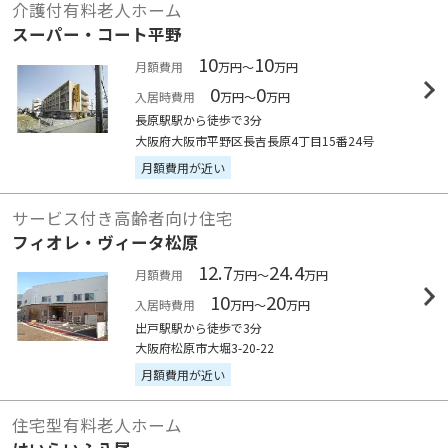
介護付有料老人ホーム
スーパー・コート平野
10
10
月額費用
万円～
万円
0
0
入居時費用
万円～
万円
長原駅駅から徒歩で3分
大阪府大阪市平野区長吉長原4丁目15番24号
月額費用が近い
サービス付き高齢者向け住宅
フィオレ・ヴィータ松原
12.7
24.4
月額費用
万円～
万円
10
20
入居時費用
万円～
万円
出戸駅駅から徒歩で3分
大阪府松原市大堀3-20-22
月額費用が近い
住宅型有料老人ホーム