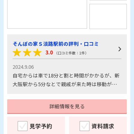
そんぽの家Ｓ淡路駅前の評判・口コミ
3.0
（口コミ件数：1件）
2024.9.06
自宅からは車で18分と割と時間がかかるが、新
大阪駅から5分なとで親戚が来た時は移動が
楽。 施設は部屋が130室以上ある大所帯だが、
スタッフも多く、対応に心配ないようだ。 気に
詳細情報を見る
なったのは、2009年の建築と同じグルーブの施
設に比べると古いのと、それ故か、ガスレンジ
見学予約
資料請求
がついており、ガス代が余計にかかること。し
かし、お風呂の湯沸かしがガスで、カワックが