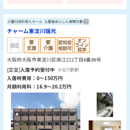
重度の方が多いのか？とか思いました。看護師
さんが常時滞在は、安心できると思いました。
気に入ったお部屋が残１だったので、仮予約方
介護付有料老人ホーム
入居後あんしん保障対象
法を知りたかったのですが、それは担当者さん
チャーム東淀川瑞光
が出社される２日後の回答になりました。
大阪府大阪市東淀川区南江口2丁目6番86号
[空室]
入居予約受付中
※8/7更新
入居時費用：
0～150万円
月額利用料：
16.9～20.2万円