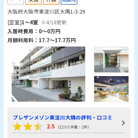
大阪府大阪市東淀川区大隅1-3-29
[空室]
1～4室
※4/18更新
入居時費用：
0～0万円
月額利用料：
17.7～17.7万円
プレザンメゾン東淀川大隅の評判・口コミ
2.5
（口コミ件数：2件）