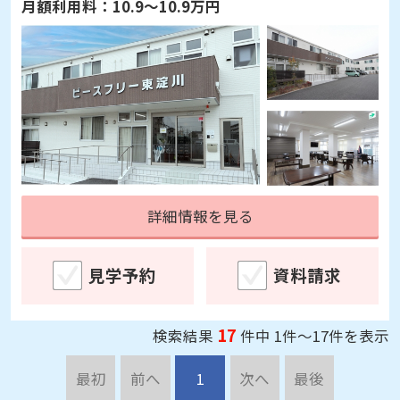
詳細情報を見る
見学予約
資料請求
17
検索結果
件中 1件～17件を表示
最初
前へ
1
次へ
最後