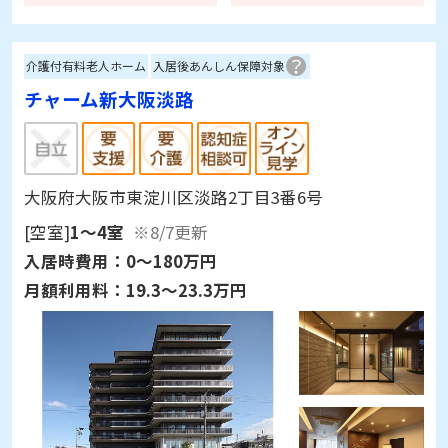
介護付有料老人ホーム
入居後あんしん保障対象
チャーム新大阪淡路
大阪府大阪市東淀川区淡路2丁目3番6号
[空室]
1～4室
※8/7更新
入居時費用：
0～180万円
月額利用料：
19.3～23.3万円