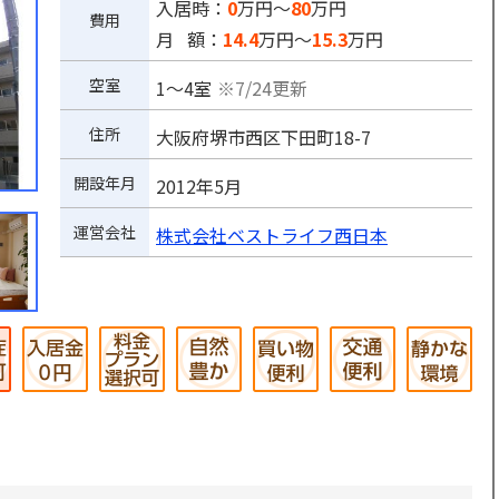
入居時：
0
万円～
80
万円
費用
月 額：
14.4
万円～
15.3
万円
空室
1～4室
※7/24更新
住所
大阪府堺市西区下田町18-7
開設年月
2012年5月
運営会社
株式会社ベストライフ西日本