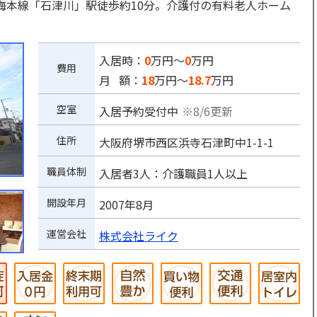
海本線「石津川」駅徒歩約10分。介護付の有料老人ホーム
入居時：
0
万円～
0
万円
費用
月 額：
18
万円～
18.7
万円
空室
入居予約受付中
※8/6更新
住所
大阪府堺市西区浜寺石津町中1-1-1
職員体制
入居者3人：介護職員1人以上
開設年月
2007年8月
運営会社
株式会社ライク