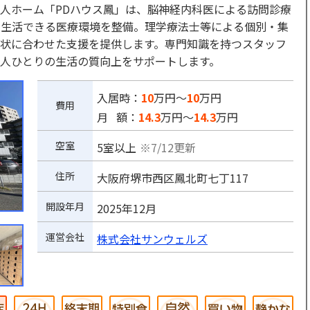
人ホーム「PDハウス鳳」は、脳神経内科医による訪問診療
て生活できる医療環境を整備。理学療法士等による個別・集
状に合わせた支援を提供します。専門知識を持つスタッフ
人ひとりの生活の質向上をサポートします。
入居時：
10
万円～
10
万円
費用
月 額：
14.3
万円～
14.3
万円
空室
5室以上
※7/12更新
住所
大阪府堺市西区鳳北町七丁117
開設年月
2025年12月
運営会社
株式会社サンウェルズ