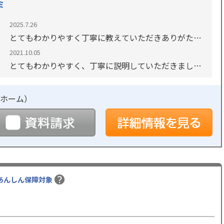
ミ
2025.7.26
とてもわかりやすく丁寧に教えていただきありがたか
ったです。父と母がという話にも柔軟にアドバイスい
2021.10.05
ただき、考える幅が増えました。
とてもわかりやすく、丁寧に説明していただきまし
た。施設内も部屋もきれいで、きめ細やかな対応をし
ていただけるとのことで、ありがたいです。
ホーム
）
予約
資料請求
詳
あんしん保障対象