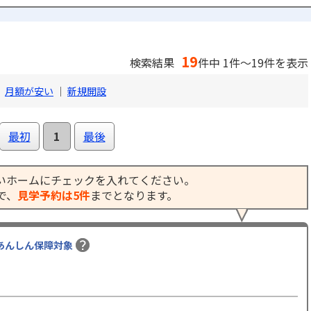
19
検索結果
件中 1件～19件を表示
｜
月額が安い
｜
新規開設
最初
1
最後
いホームにチェックを入れてください。
で、
見学予約は5件
までとなります。
あんしん保障対象