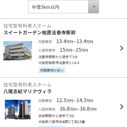
住宅型有料老人ホーム
スイートガーデン柏原法善寺駅前
13.4
13.4
月額費用
万円～
万円
15
15
入居時費用
万円～
万円
法善寺駅駅から徒歩で1分
大阪府柏原市法善寺2-14-4
月額費用が近い
住宅型有料老人ホーム
八尾志紀マリアヴィラ
12.3
14.3
月額費用
万円～
万円
16.8
16.8
入居時費用
万円～
万円
志紀駅駅から徒歩で2分
大阪府八尾市志紀町1丁目18番