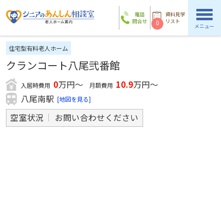
電話
資料見学
問合せ
リスト
0
メニュー
住宅型有料老人ホーム
クランコート八尾弐番館
0
万円～
10.9
万円～
入居時費用
月額費用
八尾南駅
[地図を見る]
空室状況
お問い合わせください