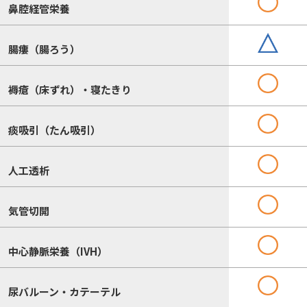
鼻腔経管栄養
腸瘻（腸ろう）
褥瘡（床ずれ）・寝たきり
痰吸引（たん吸引）
人工透析
気管切開
中心静脈栄養（IVH）
尿バルーン・カテーテル