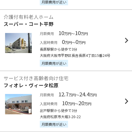
月額費用が近い
介護付有料老人ホーム
スーパー・コート平野
10
10
月額費用
万円～
万円
0
0
入居時費用
万円～
万円
長原駅駅から徒歩で3分
大阪府大阪市平野区長吉長原4丁目15番24号
月額費用が近い
サービス付き高齢者向け住宅
フィオレ・ヴィータ松原
12.7
24.4
月額費用
万円～
万円
10
20
入居時費用
万円～
万円
出戸駅駅から徒歩で3分
大阪府松原市大堀3-20-22
月額費用が近い