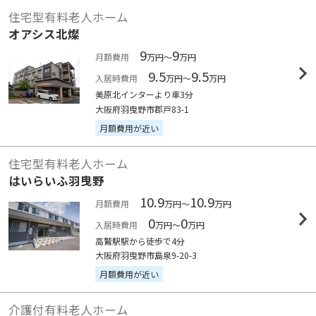
住宅型有料老人ホーム
オアシス北燦
9
9
月額費用
万円～
万円
9.5
9.5
入居時費用
万円～
万円
美原北インターより車3分
大阪府羽曳野市郡戸83-1
月額費用が近い
住宅型有料老人ホーム
はいらいふ羽曳野
10.9
10.9
月額費用
万円～
万円
0
0
入居時費用
万円～
万円
高鷲駅駅から徒歩で4分
大阪府羽曳野市島泉9-20-3
月額費用が近い
介護付有料老人ホーム