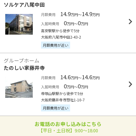
ソルケア八尾中田
14.9
14.9
月額費用
万円～
万円
0
0
入居時費用
万円～
万円
高安駅駅から徒歩で5分
大阪府八尾市中田2-43-2
月額費用が近い
グループホーム
たのしい家藤井寺
14.6
14.6
月額費用
万円～
万円
0
0
入居時費用
万円～
万円
帝塚山駅駅から徒歩で5分
大阪府藤井寺市惣社1-10-7
月額費用が近い
お電話のお申し込みはこちら
【平日・土日祝】9:00～18:00