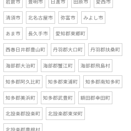
岩倉市
豊明市
日進市
田原市
愛西市
清須市
北名古屋市
弥富市
みよし市
あま市
長久手市
愛知郡東郷町
西春日井郡豊山町
丹羽郡大口町
丹羽郡扶桑町
海部郡大治町
海部郡蟹江町
海部郡飛島村
知多郡阿久比町
知多郡東浦町
知多郡南知多町
知多郡美浜町
知多郡武豊町
額田郡幸田町
北設楽郡設楽町
北設楽郡東栄町
北設楽郡豊根村