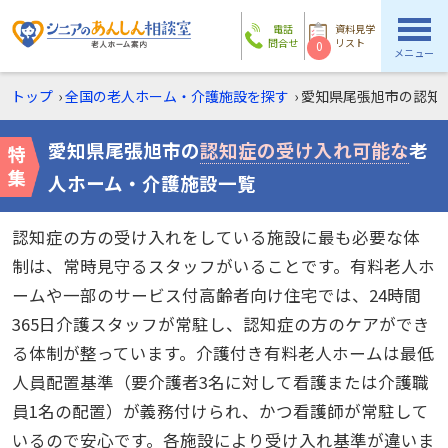
電話
資料見学
問合せ
リスト
0
メニュー
トップ
›
全国の老人ホーム・介護施設を探す
›
愛知県尾張旭市の
認知
愛知県尾張旭市の
認知症の受け入れ可能な
老
人ホーム・介護施設一覧
認知症の方の受け入れをしている施設に最も必要な体
制は、常時見守るスタッフがいることです。有料老人ホ
ームや一部のサービス付高齢者向け住宅では、24時間
365日介護スタッフが常駐し、認知症の方のケアができ
る体制が整っています。介護付き有料老人ホームは最低
人員配置基準（要介護者3名に対して看護または介護職
員1名の配置）が義務付けられ、かつ看護師が常駐して
いるので安心です。各施設により受け入れ基準が違いま