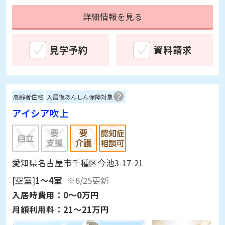
詳細情報を見る
見学予約
資料請求
高齢者住宅
入居後あんしん保障対象
アイシア吹上
愛知県名古屋市千種区今池3-17-21
[空室]
1～4室
※6/25更新
入居時費用：
0～0万円
月額利用料：
21～21万円