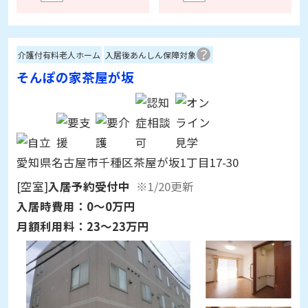
介護付有料老人ホーム
入居後あんしん保障対象
そんぽの家茶屋が坂
愛知県名古屋市千種区茶屋が坂1丁目17-30
[空室]
入居予約受付中
※1/20更新
入居時費用：
0～0万円
月額利用料：
23～23万円