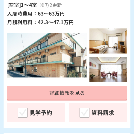
[空室]
1～4室
※7/2更新
入居時費用：
63～63万円
月額利用料：
42.3～47.1万円
詳細情報を見る
見学予約
資料請求