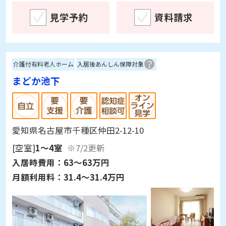
見学予約
資料請求
介護付有料老人ホーム
入居後あんしん保障対象
まどか池下
愛知県名古屋市千種区仲田2-12-10
[空室]
1～4室
※7/2更新
入居時費用：
63～63万円
月額利用料：
31.4～31.4万円