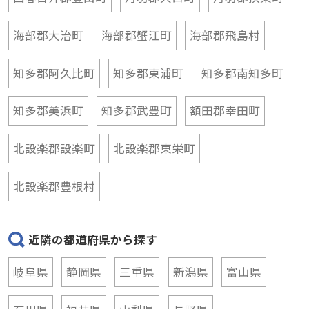
海部郡大治町
海部郡蟹江町
海部郡飛島村
知多郡阿久比町
知多郡東浦町
知多郡南知多町
知多郡美浜町
知多郡武豊町
額田郡幸田町
北設楽郡設楽町
北設楽郡東栄町
北設楽郡豊根村
近隣の都道府県から探す
岐阜県
静岡県
三重県
新潟県
富山県
石川県
福井県
山梨県
長野県