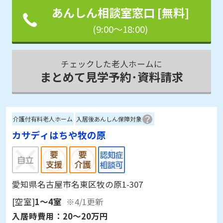
あんしん相談室窓口 [無料]
(9:00～18:00)
チェックした老人ホームに
まとめて見学予約･資料請求
介護付有料老人ホーム
入居後あんしん保障対象
カサディはちや牧の原
愛知県名古屋市名東区牧の原1-307
[空室]
1～4室
※4/1更新
入居時費用：
20～20万円
月額利用料：
19.4～19.4万円