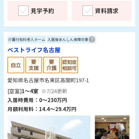
見学予約
資料請求
介護付有料老人ホーム
入居後あんしん保障対象
ベストライフ名古屋
愛知県名古屋市名東区高間町197-1
[空室]
1～4室
※7/24更新
入居時費用：
0～230万円
月額利用料：
14.4～29.4万円