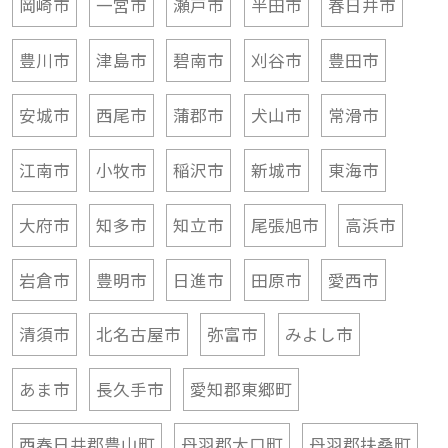
豊川市
津島市
碧南市
刈谷市
豊田市
安城市
西尾市
蒲郡市
犬山市
常滑市
江南市
小牧市
稲沢市
新城市
東海市
大府市
知多市
知立市
尾張旭市
高浜市
岩倉市
豊明市
日進市
田原市
愛西市
清須市
北名古屋市
弥富市
みよし市
あま市
長久手市
愛知郡東郷町
西春日井郡豊山町
丹羽郡大口町
丹羽郡扶桑町