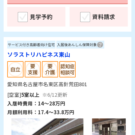
見学予約
資料請求
サービス付き高齢者向け住宅
入居後あんしん保障対象
ソラストリハピネス東山
愛知県名古屋市名東区高針荒田801
[空室]
5室以上
※6/12更新
入居時費用：
14～28万円
月額利用料：
17.4～33.8万円