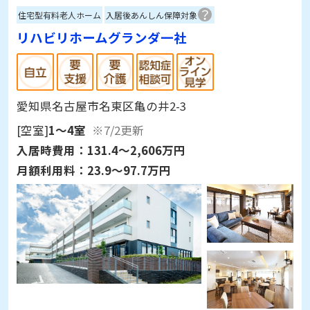
住宅型有料老人ホーム
入居後あんしん保障対象
リハビリホームグランダ一社
愛知県名古屋市名東区亀の井2-3
[空室]
1～4室
※7/2更新
入居時費用：
131.4～2,606万円
月額利用料：
23.9～97.7万円