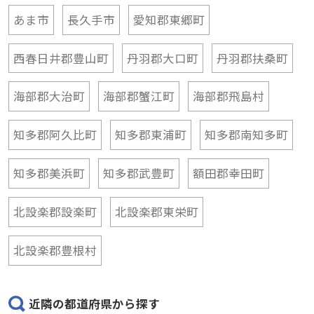
あま市
長久手市
愛知郡東郷町
西春日井郡豊山町
丹羽郡大口町
丹羽郡扶桑町
海部郡大治町
海部郡蟹江町
海部郡飛島村
知多郡阿久比町
知多郡東浦町
知多郡南知多町
知多郡美浜町
知多郡武豊町
額田郡幸田町
北設楽郡設楽町
北設楽郡東栄町
北設楽郡豊根村
近隣の都道府県から探す