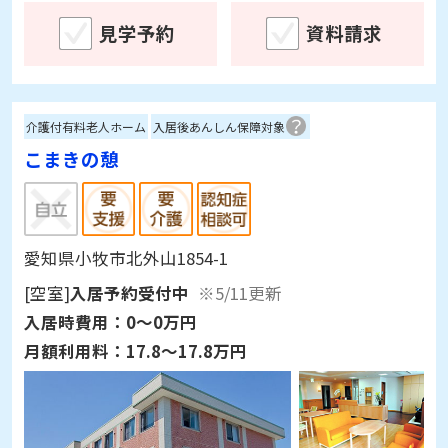
見学予約
資料請求
介護付有料老人ホーム
入居後あんしん保障対象
こまきの憩
愛知県小牧市北外山1854-1
[空室]
入居予約受付中
※5/11更新
入居時費用：
0～0万円
月額利用料：
17.8～17.8万円