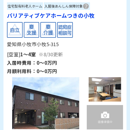
住宅型有料老人ホーム
入居後あんしん保障対象
パリアティブケアホームつきの小牧
愛知県小牧市小牧5-315
[空室]
1～4室
※8/30更新
入居時費用：
0～0万円
月額利用料：
0～0万円