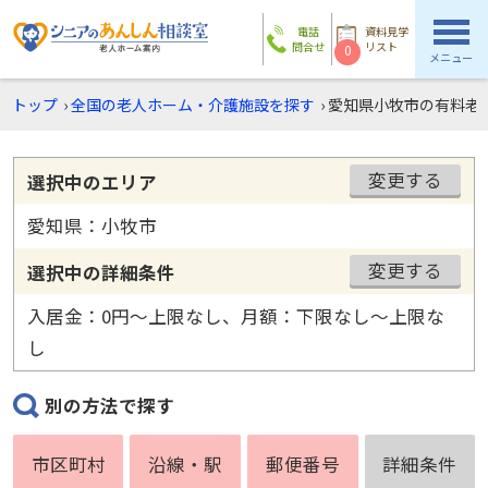
電話
資料見学
問合せ
リスト
0
メニュー
トップ
›
全国の老人ホーム・介護施設を探す
›
愛知県小牧市の有料老
変更する
選択中のエリア
愛知県：小牧市
変更する
選択中の詳細条件
入居金：0円〜上限なし、月額：下限なし〜上限な
し
別の方法で探す
市区町村
沿線・駅
郵便番号
詳細条件