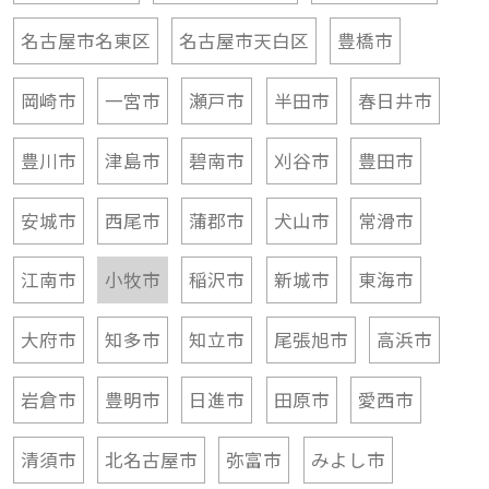
名古屋市名東区
名古屋市天白区
豊橋市
岡崎市
一宮市
瀬戸市
半田市
春日井市
豊川市
津島市
碧南市
刈谷市
豊田市
安城市
西尾市
蒲郡市
犬山市
常滑市
江南市
小牧市
稲沢市
新城市
東海市
大府市
知多市
知立市
尾張旭市
高浜市
岩倉市
豊明市
日進市
田原市
愛西市
清須市
北名古屋市
弥富市
みよし市