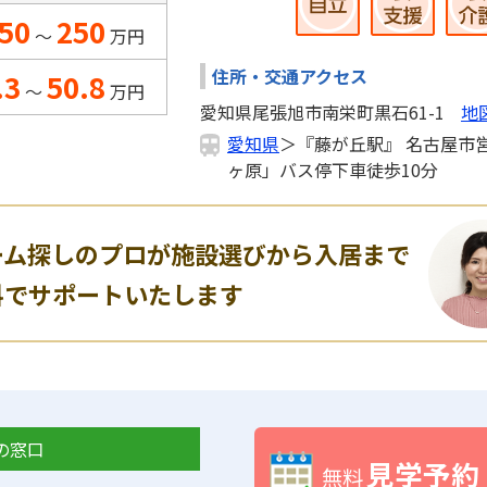
50
250
～
万円
住所・交通アクセス
.3
50.8
～
万円
愛知県尾張旭市南栄町黒石61-1
地
愛知県
＞『藤が丘駅』 名古屋市
ヶ原」バス停下車徒歩10分
ーム探しのプロが施設選びから入居まで
料でサポートいたします
の窓口
見学予約
無料