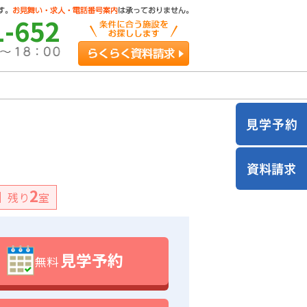
1-652
らくらく資料請求
2
残り
室
見学予約
無料