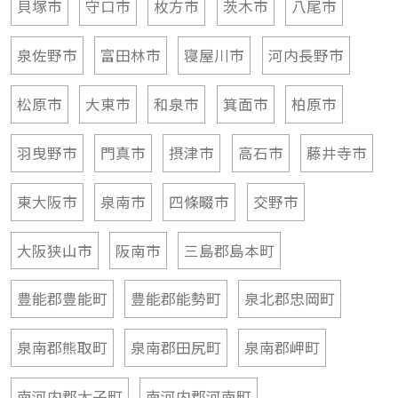
貝塚市
守口市
枚方市
茨木市
八尾市
泉佐野市
富田林市
寝屋川市
河内長野市
松原市
大東市
和泉市
箕面市
柏原市
羽曳野市
門真市
摂津市
高石市
藤井寺市
東大阪市
泉南市
四條畷市
交野市
大阪狭山市
阪南市
三島郡島本町
豊能郡豊能町
豊能郡能勢町
泉北郡忠岡町
泉南郡熊取町
泉南郡田尻町
泉南郡岬町
南河内郡太子町
南河内郡河南町