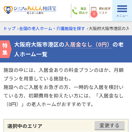
電話
資料見学
問合せ
リスト
0
メニュー
トップ
›
全国の老人ホーム・介護施設を探す
›
大阪府大阪市港区の
入
大阪府大阪市港区の
入居金なし（0円）
の老
人ホーム一覧
施設の中には、入居金ありの料金プランのほか、月額
プランを用意している施設も。
施設へのご入居をお急ぎの方、一時的な入居を検討い
ている方、初期費用を抑えたい方には、「入居金なし
（0円）」の老人ホームがおすすめです。
変更する
選択中のエリア