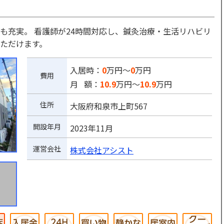
も充実。 看護師が24時間対応し、鍼灸治療・生活リハビリ
ただけます。
入居時：
0
万円～
0
万円
費用
月 額：
10.9
万円～
10.9
万円
住所
大阪府和泉市上町567
開設年月
2023年11月
運営会社
株式会社アシスト