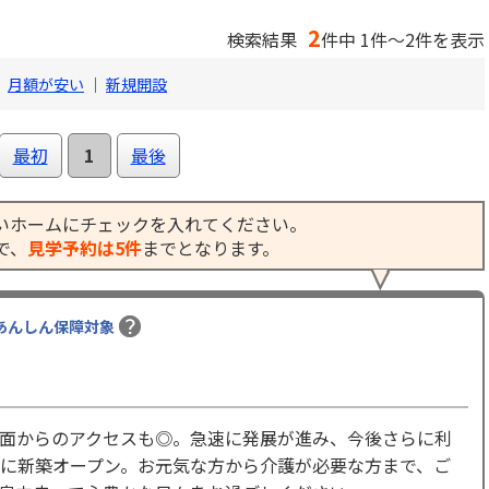
2
検索結果
件中 1件～2件を表示
｜
月額が安い
｜
新規開設
最初
1
最後
いホームにチェックを入れてください。
で、
見学予約は5件
までとなります。
あんしん保障対象
面からのアクセスも◎。急速に発展が進み、今後さらに利
に新築オープン。お元気な方から介護が必要な方まで、ご