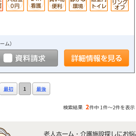
ーム
）
予約
資料請求
詳
最初
1
最後
2
検索結果
件中 1件～2件を表示