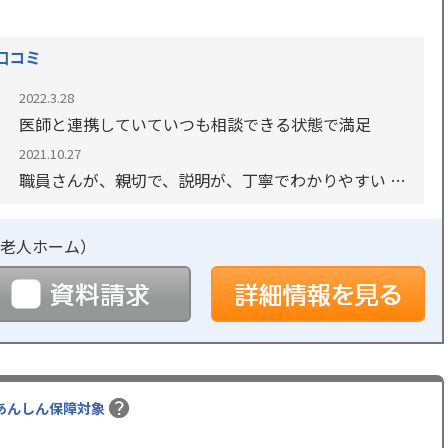
口コミ
2022.3.28
医師と連携していていつも相談できる状態で満足
2021.10.27
職員さんが、親切で、説明が、丁寧でわかりやすい 館
内綺麗で、清潔感がある 食事が、館内の厨房でつくっ
ているので、おいしそう
老人ホーム
）
予約
資料請求
詳
あんしん保障対象