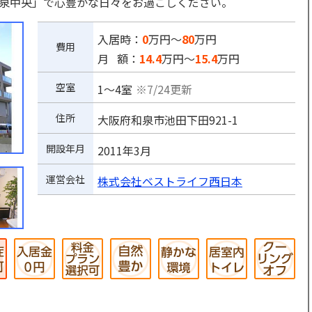
泉中央」で心豊かな日々をお過ごしください。
入居時：
0
万円～
80
万円
費用
月 額：
14.4
万円～
15.4
万円
空室
1～4室
※7/24更新
住所
大阪府和泉市池田下田921-1
開設年月
2011年3月
運営会社
株式会社ベストライフ西日本