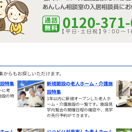
0120-371-
す
集からもお探しいただけます。
設特集
新規開設の老人ホーム・介護施
一に考
設特集
施設の特
1年以内に新規オープンした老人ホ
ーム・介護施設の一覧です。施設見
学内覧会の開催日程の確認や、見学
の先行予約ができます。
ホーム
リハビリが充実した老人ホーム