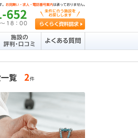
1-652
らくらく資料請求
2
設一覧
件