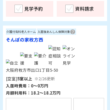
見学予約
資料請求
介護付有料老人ホーム
入居後あんしん保障対象
そんぽの家枚方西
大阪府枚方市出口1丁目5-50
[空室]
5室以上
※2/26更新
入居時費用：
0～0万円
月額利用料：
18.2～18.2万円