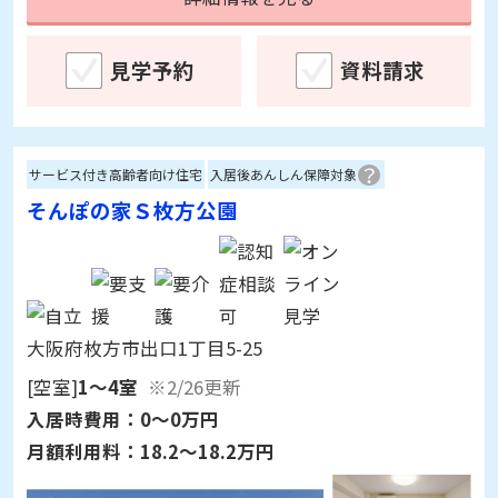
見学予約
資料請求
サービス付き高齢者向け住宅
入居後あんしん保障対象
そんぽの家Ｓ枚方公園
大阪府枚方市出口1丁目5-25
[空室]
1～4室
※2/26更新
入居時費用：
0～0万円
月額利用料：
18.2～18.2万円