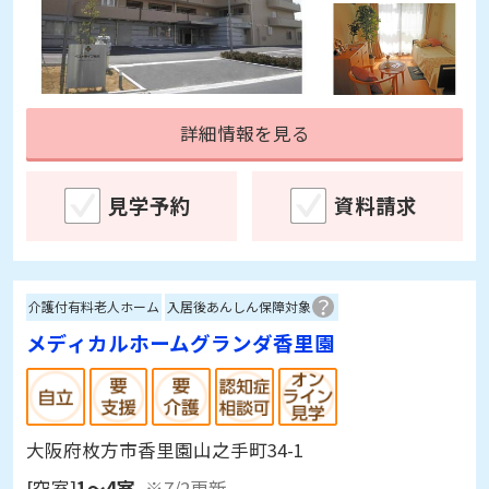
詳細情報を見る
見学予約
資料請求
介護付有料老人ホーム
入居後あんしん保障対象
メディカルホームグランダ香里園
大阪府枚方市香里園山之手町34-1
[空室]
1～4室
※7/2更新