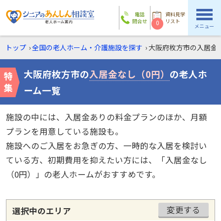
電話
資料見学
問合せ
リスト
0
メニュー
トップ
›
全国の老人ホーム・介護施設を探す
›
大阪府枚方市の
入居金
大阪府枚方市の
入居金なし（0円）
の老人ホ
ーム一覧
施設の中には、入居金ありの料金プランのほか、月額
プランを用意している施設も。
施設へのご入居をお急ぎの方、一時的な入居を検討い
ている方、初期費用を抑えたい方には、「入居金なし
（0円）」の老人ホームがおすすめです。
変更する
選択中のエリア