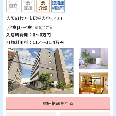
大阪府枚方市招提大谷2-40-1
[空室]
1～4室
※8/7更新
入居時費用：
0～0万円
月額利用料：
11.4～11.4万円
詳細情報を見る