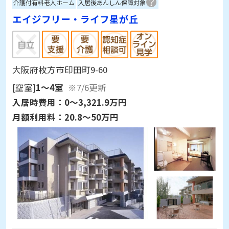
介護付有料老人ホーム
入居後あんしん保障対象
エイジフリー・ライフ星が丘
大阪府枚方市印田町9-60
[空室]
1～4室
※7/6更新
入居時費用：
0～3,321.9万円
月額利用料：
20.8～50万円