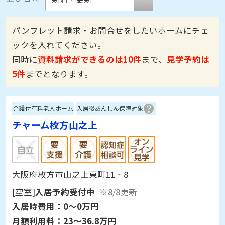
パンフレット請求・お問合せをしたいホームにチェ
ックを入れてください。
同時に
資料請求ができるのは10件
まで、
見学予約は
5件
までとなります。
介護付有料老人ホーム
入居後あんしん保障対象
チャーム枚方山之上
大阪府枚方市山之上東町11‐8
[空室]
入居予約受付中
※8/8更新
入居時費用：
0～0万円
月額利用料：
23～36.8万円