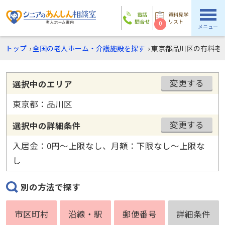
電話
資料見学
問合せ
リスト
0
メニュー
トップ
›
全国の老人ホーム・介護施設を探す
›
東京都品川区の有料老
変更する
選択中のエリア
東京都：品川区
変更する
選択中の詳細条件
入居金：0円〜上限なし、月額：下限なし〜上限な
し
別の方法で探す
市区町村
沿線・駅
郵便番号
詳細条件