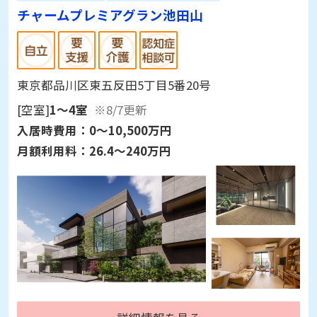
チャームプレミアグラン池田山
東京都品川区東五反田5丁目5番20号
[空室]
1～4室
※8/7更新
入居時費用：
0～10,500万円
月額利用料：
26.4～240万円