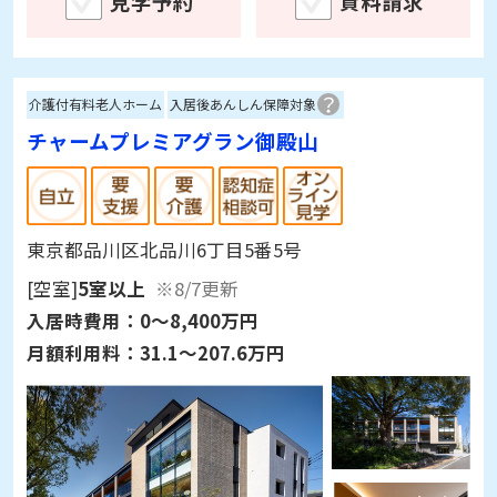
見学予約
資料請求
介護付有料老人ホーム
入居後あんしん保障対象
チャームプレミアグラン御殿山
東京都品川区北品川6丁目5番5号
[空室]
5室以上
※8/7更新
入居時費用：
0～8,400万円
月額利用料：
31.1～207.6万円