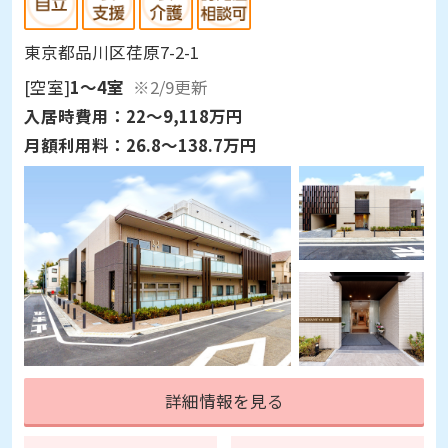
東京都品川区荏原7-2-1
[空室]
1～4室
※2/9更新
入居時費用：
22～9,118万円
月額利用料：
26.8～138.7万円
詳細情報を見る