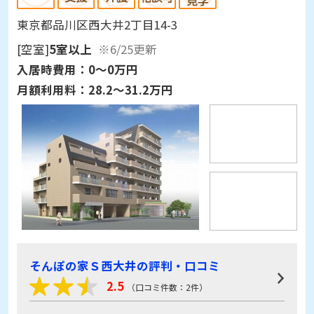
東京都品川区西大井2丁目14-3
[空室]
5室以上
※6/25更新
入居時費用：
0～0万円
月額利用料：
28.2～31.2万円
そんぽの家Ｓ西大井の評判・口コミ
2.5
（口コミ件数：2件）