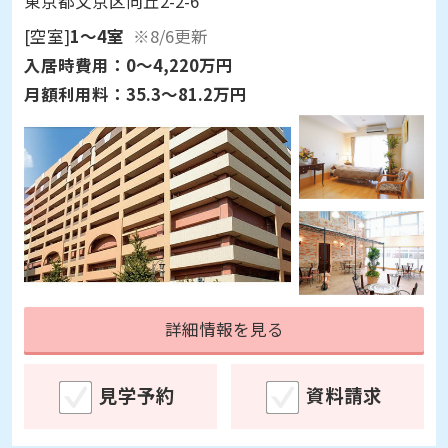
東京都文京区向丘2-2-6
[空室]
1～4室
※8/6更新
入居時費用：
0～4,220万円
月額利用料：
35.3～81.2万円
詳細情報を見る
見学予約
資料請求