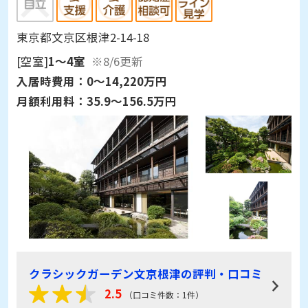
東京都文京区根津2-14-18
[空室]
1～4室
※8/6更新
入居時費用：
0～14,220万円
月額利用料：
35.9～156.5万円
クラシックガーデン文京根津の評判・口コミ
2.5
（口コミ件数：1件）