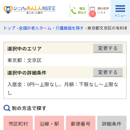
電話
資料見学
問合せ
リスト
0
メニュー
トップ
›
全国の老人ホーム・介護施設を探す
›
東京都文京区の有料老
変更する
選択中のエリア
東京都：文京区
変更する
選択中の詳細条件
入居金：0円〜上限なし、月額：下限なし〜上限な
し
別の方法で探す
市区町村
沿線・駅
郵便番号
詳細条件