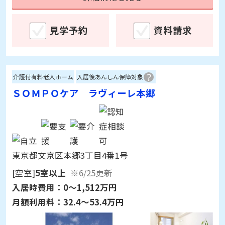
見学予約
資料請求
介護付有料老人ホーム
入居後あんしん保障対象
ＳＯＭＰＯケア ラヴィーレ本郷
東京都文京区本郷3丁目4番1号
[空室]
5室以上
※6/25更新
入居時費用：
0～1,512万円
月額利用料：
32.4～53.4万円