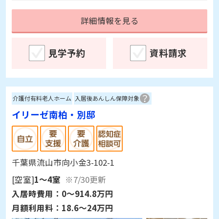
多いところも良かったです。 お部屋の窓が道路
詳細情報を見る
側に面しているので、夜間など車の音などはど
の程度なのか気になりました。
見学予約
資料請求
介護付有料老人ホーム
入居後あんしん保障対象
イリーゼ南柏・別邸
千葉県流山市向小金3-102-1
[空室]
1～4室
※7/30更新
入居時費用：
0～914.8万円
月額利用料：
18.6～24万円