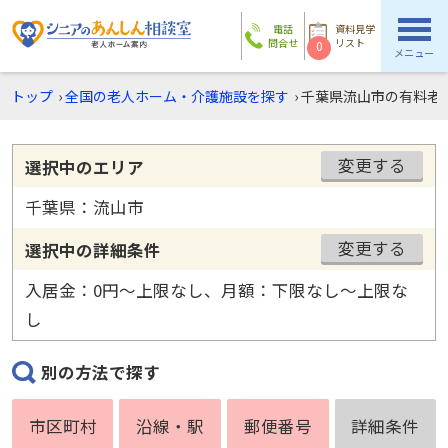
電話
資料見学
問合せ
リスト
0
メニュー
トップ
›
全国の老人ホーム・介護施設を探す
›
千葉県流山市の有料老
変更する
選択中のエリア
千葉県：流山市
変更する
選択中の詳細条件
入居金：0円〜上限なし、月額：下限なし〜上限な
し
別の方法で探す
市区町村
沿線・駅
郵便番号
詳細条件