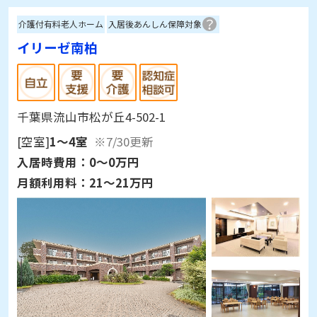
介護付有料老人ホーム
入居後あんしん保障対象
イリーゼ南柏
千葉県流山市松が丘4-502-1
[空室]
1～4室
※7/30更新
入居時費用：
0～0万円
月額利用料：
21～21万円