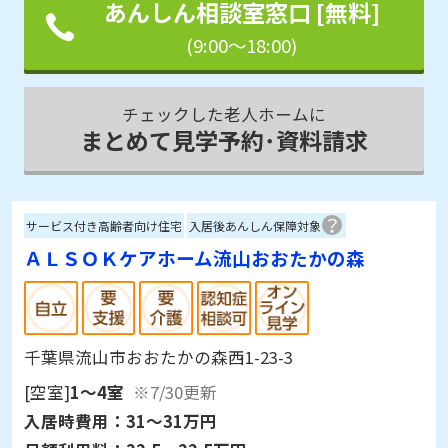
あんしん相談室窓口 [無料]
(9:00～18:00)
チェックした老人ホームに
まとめて見学予約･資料請求
サービス付き高齢者向け住宅
入居後あんしん保障対象
ＡＬＳＯＫケアホーム流山おおたかの森
千葉県流山市おおたかの森西1-23-3
[空室]
1～4室
※7/30更新
入居時費用：
31～31万円