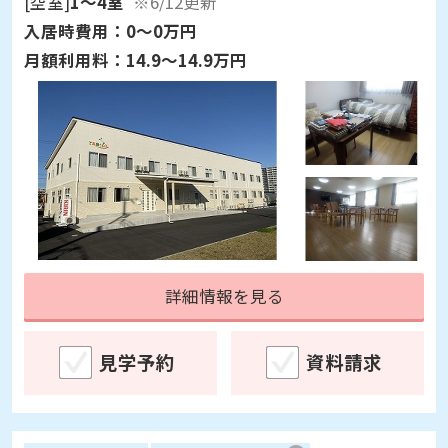
[空室]
1～4室
※6/12更新
入居時費用：
0～0万円
月額利用料：
14.9～14.9万円
詳細情報を見る
見学予約
資料請求