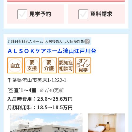
見学予約
資料請求
介護付有料老人ホーム
入居後あんしん保障対象
ＡＬＳＯＫケアホーム流山江戸川台
千葉県流山市美原1-1222-1
[空室]
1～4室
※7/30更新
入居時費用：
25.6～25.6万円
月額利用料：
18.5～18.5万円