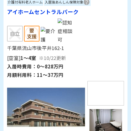
介護付有料老人ホーム
入居後あんしん保障対象
アイホームセントラルパーク
千葉県流山市後平井162-1
[空室]
1～4室
※10/22更新
入居時費用：
0～828万円
月額利用料：
11～37万円