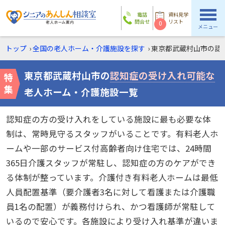
電話
資料見学
問合せ
リスト
0
メニュー
トップ
›
全国の老人ホーム・介護施設を探す
›
東京都武蔵村山市の
認
東京都武蔵村山市の
認知症の受け入れ可能な
老人ホーム・介護施設一覧
認知症の方の受け入れをしている施設に最も必要な体
制は、常時見守るスタッフがいることです。有料老人ホ
ームや一部のサービス付高齢者向け住宅では、24時間
365日介護スタッフが常駐し、認知症の方のケアができ
る体制が整っています。介護付き有料老人ホームは最低
人員配置基準（要介護者3名に対して看護または介護職
員1名の配置）が義務付けられ、かつ看護師が常駐して
いるので安心です。各施設により受け入れ基準が違いま