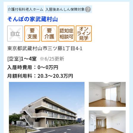
介護付有料老人ホーム
入居後あんしん保障対象
そんぽの家武蔵村山
東京都武蔵村山市三ツ藤1丁目4-1
[空室]
1～4室
※6/25更新
入居時費用：
0～0万円
月額利用料：
20.3～20.3万円