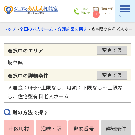
電話
資料見学
問合せ
リスト
0
メニュー
トップ
›
全国の老人ホーム・介護施設を探す
›
岐阜県の有料老人ホー
変更する
選択中のエリア
岐阜県
変更する
選択中の詳細条件
入居金：0円〜上限なし、月額：下限なし〜上限な
し、住宅型有料老人ホーム
別の方法で探す
市区町村
沿線・駅
郵便番号
詳細条件