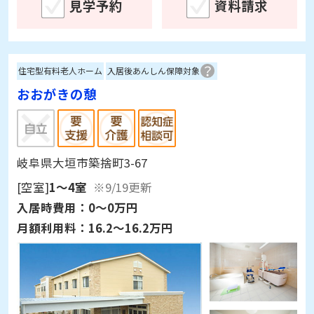
見学予約
資料請求
住宅型有料老人ホーム
入居後あんしん保障対象
おおがきの憩
岐阜県大垣市築捨町3-67
[空室]
1～4室
※9/19更新
入居時費用：
0～0万円
月額利用料：
16.2～16.2万円