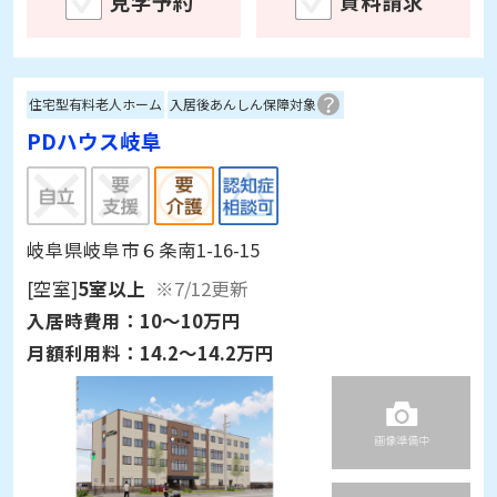
見学予約
資料請求
住宅型有料老人ホーム
入居後あんしん保障対象
PDハウス岐阜
岐阜県岐阜市６条南1-16-15
[空室]
5室以上
※7/12更新
入居時費用：
10～10万円
月額利用料：
14.2～14.2万円