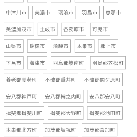
中津川市
美濃市
瑞浪市
羽島市
恵那市
美濃加茂市
土岐市
各務原市
可児市
山県市
瑞穂市
飛騨市
本巣市
郡上市
下呂市
海津市
羽島郡岐南町
羽島郡笠松町
養老郡養老町
不破郡垂井町
不破郡関ケ原町
安八郡神戸町
安八郡輪之内町
安八郡安八町
揖斐郡揖斐川町
揖斐郡大野町
揖斐郡池田町
本巣郡北方町
加茂郡坂祝町
加茂郡富加町