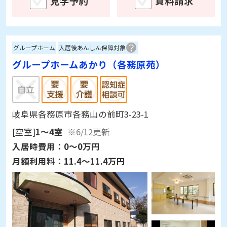
見学予約
資料請求
グループホーム
入居後あんしん保障対象
グループホームあかり（各務原苑）
岐阜県各務原市各務山の前町3-23-1
[空室]
1～4室
※6/12更新
入居時費用：
0～0万円
月額利用料：
11.4～11.4万円