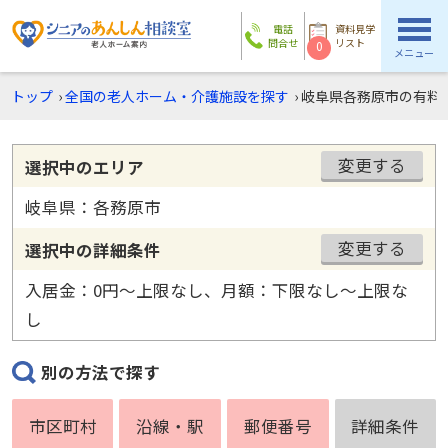
電話
資料見学
問合せ
リスト
0
メニュー
トップ
›
全国の老人ホーム・介護施設を探す
›
岐阜県各務原市の有料
変更する
選択中のエリア
岐阜県：各務原市
変更する
選択中の詳細条件
入居金：0円〜上限なし、月額：下限なし〜上限な
し
別の方法で探す
市区町村
沿線・駅
郵便番号
詳細条件