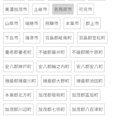
美濃加茂市
土岐市
各務原市
可児市
山県市
瑞穂市
飛騨市
本巣市
郡上市
下呂市
海津市
羽島郡岐南町
羽島郡笠松町
養老郡養老町
不破郡垂井町
不破郡関ケ原町
安八郡神戸町
安八郡輪之内町
安八郡安八町
揖斐郡揖斐川町
揖斐郡大野町
揖斐郡池田町
本巣郡北方町
加茂郡坂祝町
加茂郡富加町
加茂郡川辺町
加茂郡七宗町
加茂郡八百津町