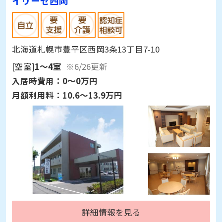
イリーゼ西岡
北海道札幌市豊平区西岡3条13丁目7-10
[空室]
1～4室
※6/26更新
入居時費用：
0～0万円
月額利用料：
10.6～13.9万円
詳細情報を見る