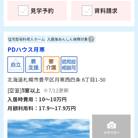
見学予約
資料請求
住宅型有料老人ホーム
入居後あんしん保障対象
PDハウス月寒
北海道札幌市豊平区月寒西四条 6丁目1-50
[空室]
5室以上
※7/12更新
入居時費用：
10～10万円
月額利用料：
17.9～17.9万円