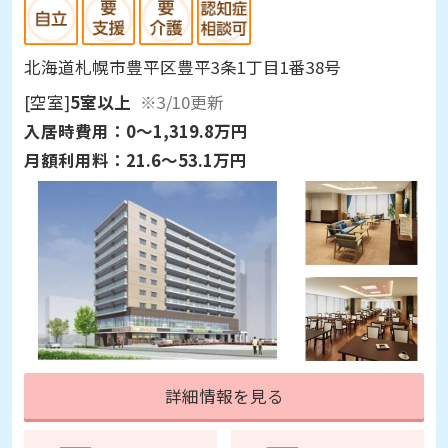
北海道札幌市豊平区豊平3条1丁目1番38号
[空室]
5室以上
※3/10更新
入居時費用：
0～1,319.8万円
月額利用料：
21.6～53.1万円
詳細情報を見る