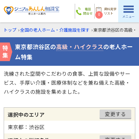
電話
資料見学
問合せ
リスト
0
メニュー
トップ
›
全国の老人ホーム・介護施設を探す
›
東京都渋谷区の
高級・
東京都渋谷区の
高級・ハイクラス
の老人ホー
ム特集
洗練された空間やこだわりの食事、上質な設備やサー
ビス、手厚い介護・医療体制などを兼ね備えた高級・
ハイクラスの施設を集めました。
変更する
選択中のエリア
東京都：渋谷区