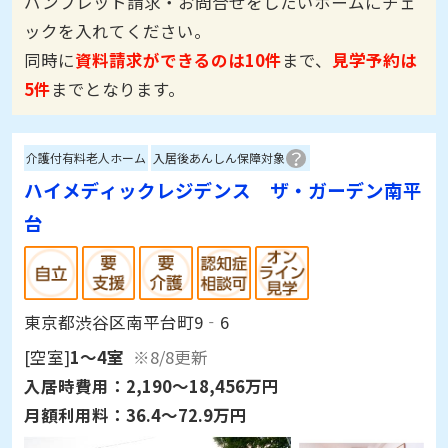
パンフレット請求・お問合せをしたいホームにチェ
ックを入れてください。
同時に
資料請求ができるのは10件
まで、
見学予約は
5件
までとなります。
介護付有料老人ホーム
入居後あんしん保障対象
ハイメディックレジデンス ザ・ガーデン南平
台
東京都渋谷区南平台町9‐6
[空室]
1～4室
※8/8更新
入居時費用：
2,190～18,456万円
月額利用料：
36.4～72.9万円