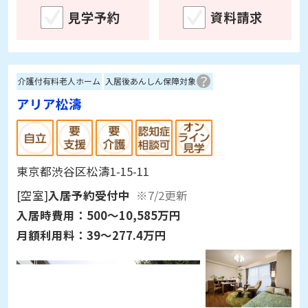
見学予約
資料請求
介護付有料老人ホーム
入居後あんしん保障対象
アリア松濤
東京都渋谷区松濤1-15-11
[空室]
入居予約受付中
※7/2更新
入居時費用：
500～10,585万円
月額利用料：
39～277.4万円