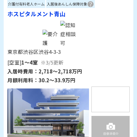
介護付有料老人ホーム
入居後あんしん保障対象
ホスピタルメント青山
東京都渋谷区渋谷4-3-3
[空室]
1～4室
※3/5更新
入居時費用：
2,718～2,718万円
月額利用料：
30.2～33.9万円