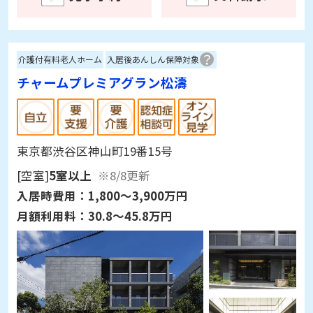
介護付有料老人ホーム
入居後あんしん保障対象
チャームプレミアグラン松濤
東京都渋谷区神山町19番15号
[空室]
5室以上
※8/8更新
入居時費用：
1,800～3,900万円
月額利用料：
30.8～45.8万円