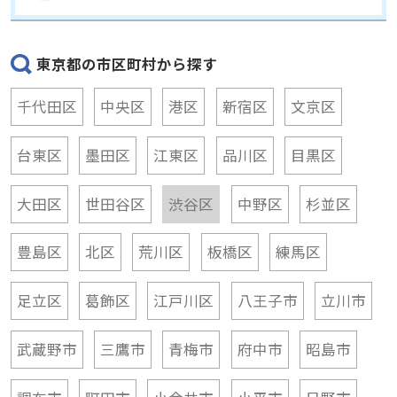
東京都の市区町村から探す
千代田区
中央区
港区
新宿区
文京区
台東区
墨田区
江東区
品川区
目黒区
大田区
世田谷区
渋谷区
中野区
杉並区
豊島区
北区
荒川区
板橋区
練馬区
足立区
葛飾区
江戸川区
八王子市
立川市
武蔵野市
三鷹市
青梅市
府中市
昭島市
調布市
町田市
小金井市
小平市
日野市