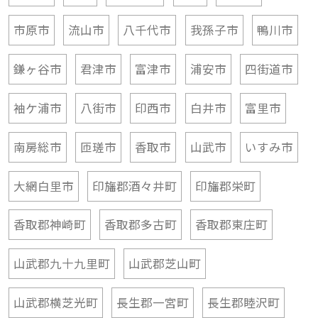
市原市
流山市
八千代市
我孫子市
鴨川市
鎌ヶ谷市
君津市
富津市
浦安市
四街道市
袖ケ浦市
八街市
印西市
白井市
富里市
南房総市
匝瑳市
香取市
山武市
いすみ市
大網白里市
印旛郡酒々井町
印旛郡栄町
香取郡神崎町
香取郡多古町
香取郡東庄町
山武郡九十九里町
山武郡芝山町
山武郡横芝光町
長生郡一宮町
長生郡睦沢町