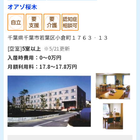
オアゾ桜木
千葉県千葉市若葉区小倉町１７６３‐１３
[空室]
5室以上
※5/21更新
入居時費用：
0～0万円
月額利用料：
17.8～17.8万円