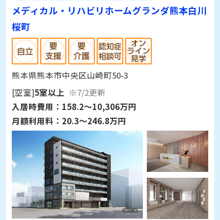
メディカル・リハビリホームグランダ熊本白川
桜町
熊本県熊本市中央区山崎町50-3
[空室]
5室以上
※7/2更新
入居時費用：
158.2～10,306万円
月額利用料：
20.3～246.8万円