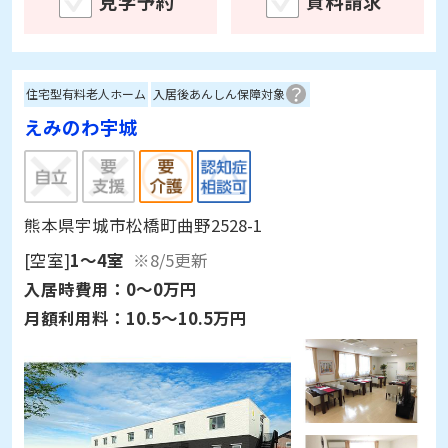
見学予約
資料請求
住宅型有料老人ホーム
入居後あんしん保障対象
えみのわ宇城
熊本県宇城市松橋町曲野2528-1
[空室]
1～4室
※8/5更新
入居時費用：
0～0万円
月額利用料：
10.5～10.5万円