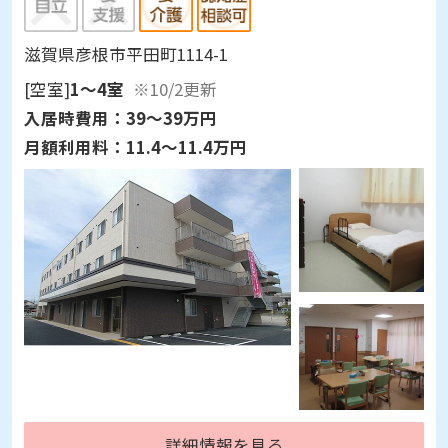
滋賀県彦根市平田町1114-1
[空室]
1～4室
※10/2更新
入居時費用：
39～39万円
月額利用料：
11.4～11.4万円
詳細情報を見る