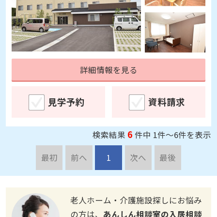
詳細情報を見る
見学予約
資料請求
6
検索結果
件中 1件～6件を表示
最初
前へ
1
次へ
最後
老人ホーム・介護施設探しにお悩み
の方は、
あんしん相談室の入居相談