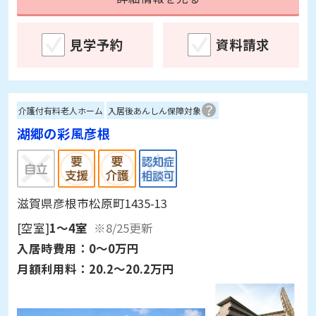
見学予約
資料請求
介護付有料老人ホーム
入居後あんしん保障対象
湖郷の彩風彦根
滋賀県彦根市松原町1435-13
[空室]
1～4室
※8/25更新
入居時費用：
0～0万円
月額利用料：
20.2～20.2万円