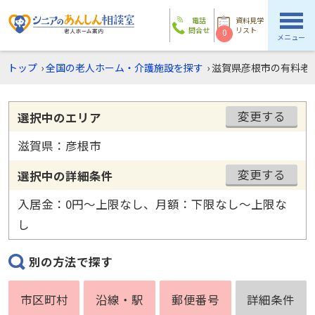
電話
資料見学
問合せ
リスト
0
メニュー
トップ
›
全国の老人ホーム・介護施設を探す
›
滋賀県彦根市の有料老
変更する
選択中のエリア
滋賀県：彦根市
変更する
選択中の詳細条件
入居金：0円〜上限なし、月額：下限なし〜上限な
し
別の方法で探す
市区町村
沿線・駅
郵便番号
詳細条件