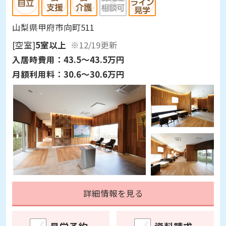
山梨県甲府市向町511
[空室]
5室以上
※12/19更新
入居時費用：
43.5～43.5万円
月額利用料：
30.6～30.6万円
詳細情報を見る