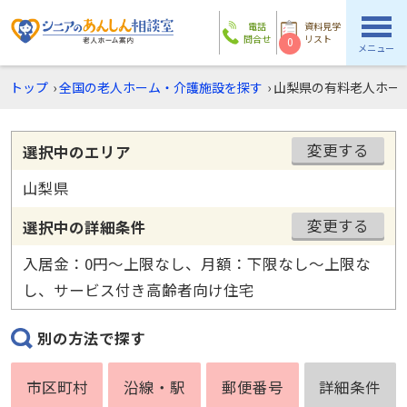
電話
資料見学
問合せ
リスト
0
メニュー
トップ
›
全国の老人ホーム・介護施設を探す
›
山梨県の有料老人ホー
変更する
選択中のエリア
山梨県
変更する
選択中の詳細条件
入居金：0円〜上限なし、月額：下限なし〜上限な
し、サービス付き高齢者向け住宅
別の方法で探す
市区町村
沿線・駅
郵便番号
詳細条件