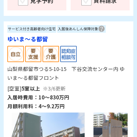
見学予約
資料請求
サービス付き高齢者向け住宅
入居後あんしん保障対象
ゆいま～る都留
山梨県都留市つる5-10-15 下谷交流センター内 ゆ
いま～る都留フロント
[空室]
5室以上
※3/6更新
入居時費用：
10～830万円
月額利用料：
4～9.2万円