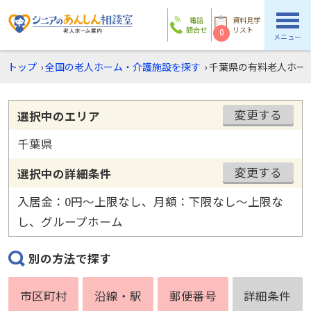
電話
資料見学
問合せ
リスト
0
メニュー
トップ
›
全国の老人ホーム・介護施設を探す
›
千葉県の有料老人ホー
変更する
選択中のエリア
千葉県
変更する
選択中の詳細条件
入居金：0円〜上限なし、月額：下限なし〜上限な
し、グループホーム
別の方法で探す
市区町村
沿線・駅
郵便番号
詳細条件