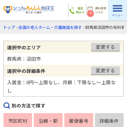
電話
資料見学
問合せ
リスト
0
メニュー
トップ
›
全国の老人ホーム・介護施設を探す
›
群馬県沼田市の有料老
変更する
選択中のエリア
群馬県：沼田市
変更する
選択中の詳細条件
入居金：0円〜上限なし、月額：下限なし〜上限な
し
別の方法で探す
市区町村
沿線・駅
郵便番号
詳細条件