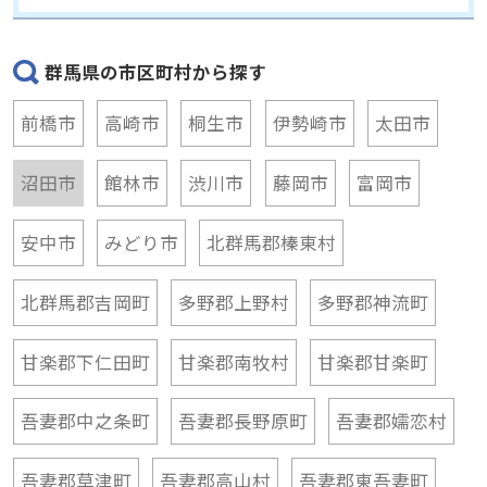
群馬県の市区町村から探す
前橋市
高崎市
桐生市
伊勢崎市
太田市
沼田市
館林市
渋川市
藤岡市
富岡市
安中市
みどり市
北群馬郡榛東村
北群馬郡吉岡町
多野郡上野村
多野郡神流町
甘楽郡下仁田町
甘楽郡南牧村
甘楽郡甘楽町
吾妻郡中之条町
吾妻郡長野原町
吾妻郡嬬恋村
吾妻郡草津町
吾妻郡高山村
吾妻郡東吾妻町