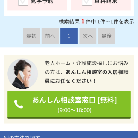
見学予約
資料請求
1
検索結果
件中 1件～1件を表示
最初
前へ
1
次へ
最後
老人ホーム・介護施設探しにお悩み
の方は、
あんしん相談室の入居相談
員にお任せください！
あんしん相談室窓口 [無料]
(9:00～18:00)
別の方法で探す