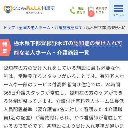
電話
資料見学
問合せ
リスト
0
メニュー
トップ
›
全国の老人ホーム・介護施設を探す
›
栃木県下都賀郡野木町
栃木県下都賀郡野木町の
認知症の受け入れ可
能な
老人ホーム・介護施設一覧
認知症の方の受け入れをしている施設に最も必要な体
制は、常時見守るスタッフがいることです。有料老人ホ
ームや一部のサービス付高齢者向け住宅では、24時間
365日介護スタッフが常駐し、認知症の方のケアができ
る体制が整っています。介護付き有料老人ホームは最低
人員配置基準（要介護者3名に対して看護または介護職
員1名の配置）が義務付けられ、かつ看護師が常駐して
いるので安心です。各施設により受け入れ基準が違いま