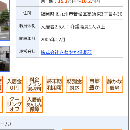
月 額：
15.2
万円～
16.2
万円
住所
福岡県北九州市若松区高須東3丁目4-30
職員体制
入居者2.5人：介護職員1人以上
開設年月
2005年12月
運営会社
株式会社さわやか倶楽部
ーム
）