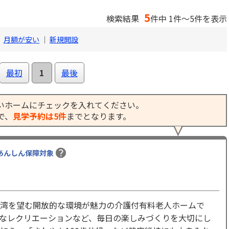
5
検索結果
件中 1件～5件を表示
｜
月額が安い
｜
新規開設
最初
1
最後
いホームにチェックを入れてください。
で、
見学予約は5件
までとなります。
あんしん保障対象
湾を望む開放的な環境が魅力の介護付有料老人ホームで
なレクリエーションなど、毎日の楽しみづくりを大切にし