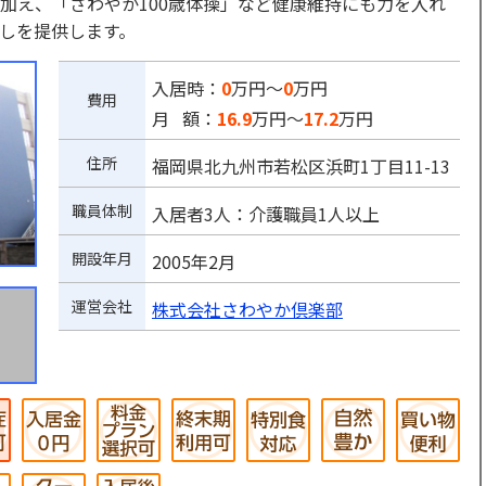
に加え、「さわやか100歳体操」など健康維持にも力を入れ
しを提供します。
入居時：
0
万円～
0
万円
費用
月 額：
16.9
万円～
17.2
万円
住所
福岡県北九州市若松区浜町1丁目11-13
職員体制
入居者3人：介護職員1人以上
開設年月
2005年2月
運営会社
株式会社さわやか倶楽部