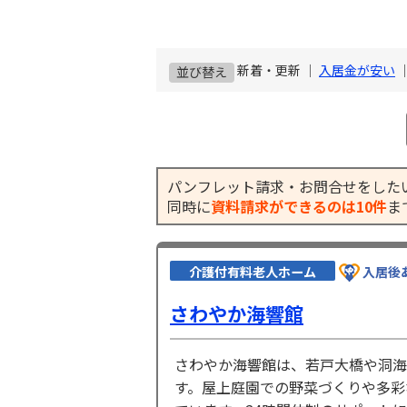
新着・更新 ｜
入居金が安い
並び替え
パンフレット請求・お問合せをした
同時に
資料請求ができるのは10件
ま
介護付有料老人ホーム
入居後
さわやか海響館
さわやか海響館は、若戸大橋や洞海
す。屋上庭園での野菜づくりや多彩