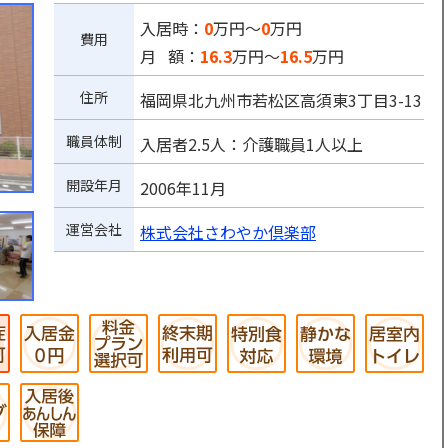
入居時：
0
万円～
0
万円
費用
月 額：
16.3
万円～
16.5
万円
住所
福岡県北九州市若松区高須東3丁目3-13
職員体制
入居者2.5人：介護職員1人以上
開設年月
2006年11月
運営会社
株式会社さわやか倶楽部