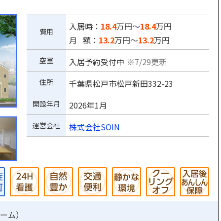
入居時：
18.4
万円～
18.4
万円
費用
月 額：
13.2
万円～
13.2
万円
空室
入居予約受付中
※7/29更新
住所
千葉県松戸市松戸新田332-23
開設年月
2026年1月
運営会社
株式会社SOIN
ーム
）