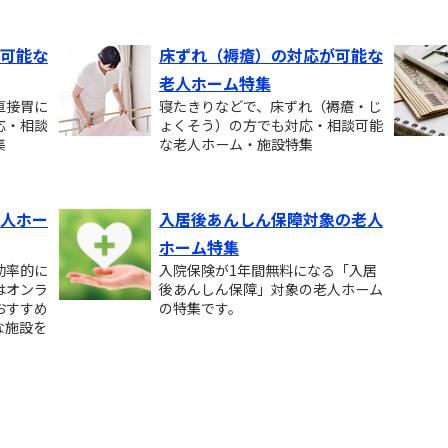
可能な
床ずれ（褥瘡）の対応が可能な
老人ホーム特集
直接胃に
寝たきりなどで、床ずれ（褥瘡・じ
応・相談
ょくそう）の方でも対応・相談可能
集
な老人ホーム・施設特集
人ホー
入居後あんしん保障対象の老人
ホーム特集
効率的に
入院保険が1年間無料になる「入居
はオンラ
後あんしん保障」対象の老人ホーム
おすすめ
の特集です。
な施設を