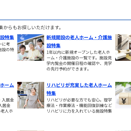
す
集からもお探しいただけます。
設特集
新規開設の老人ホーム・介護施
一に考
設特集
施設の特
1年以内に新規オープンした老人ホ
ーム・介護施設の一覧です。施設見
学内覧会の開催日程の確認や、見学
の先行予約ができます。
ホーム
リハビリが充実した老人ホーム
特集
・入居金
リハビリが必要な方でも安心。理学
入居金
療法・作業療法・機能回復訓練など
い老人ホ
リハビリに力を入れている施設特集