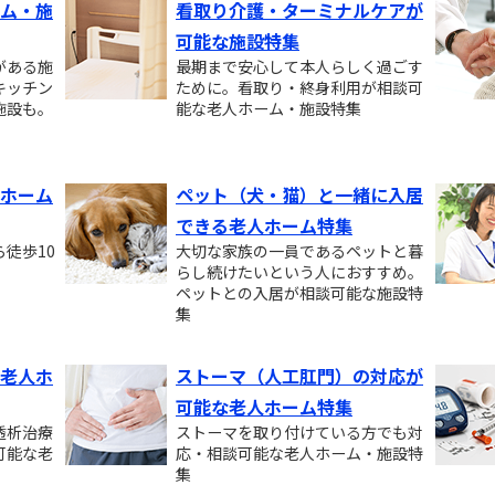
ム・施
看取り介護・ターミナルケアが
可能な施設特集
がある施
最期まで安心して本人らしく過ごす
キッチン
ために。看取り・終身利用が相談可
施設も。
能な老人ホーム・施設特集
ホーム
ペット（犬・猫）と一緒に入居
できる老人ホーム特集
徒歩10
大切な家族の一員であるペットと暮
。
らし続けたいという人におすすめ。
ペットとの入居が相談可能な施設特
集
老人ホ
ストーマ（人工肛門）の対応が
可能な老人ホーム特集
透析治療
ストーマを取り付けている方でも対
可能な老
応・相談可能な老人ホーム・施設特
集