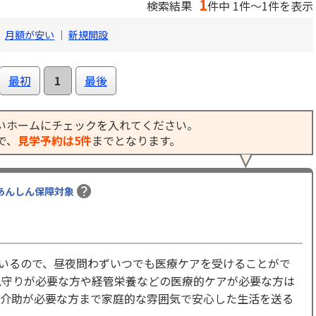
1
検索結果
件中 1件～1件を表示
｜
月額が安い
｜
新規開設
最初
1
最後
いホームにチェックを入れてください。
で、
見学予約は5件
までとなります。
あんしん保障対象
しているので、昼夜問わずいつでも医療ケアを受けることがで
見守りが必要な方や経管栄養などの医療的ケアが必要な方は
介助が必要な方まで家庭的な雰囲気で安心した生活を送る