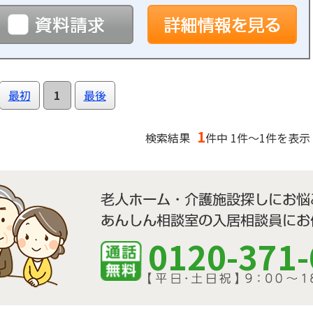
予約
資料請求
詳
最初
1
最後
1
検索結果
件中 1件～1件を表示
0120-371-